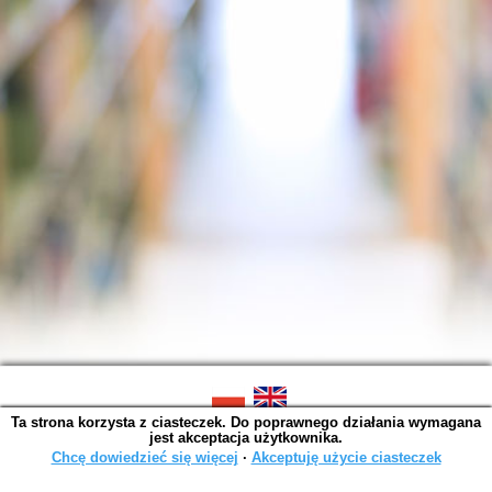
Ta strona korzysta z ciasteczek. Do poprawnego działania wymagana
SOWA OPAC v. 6.11.7 (2026-07-08)
jest akceptacja użytkownika.
Wygenerowano w 0,0040 s.
Chcę dowiedzieć się więcej
∙
Akceptuję użycie ciasteczek