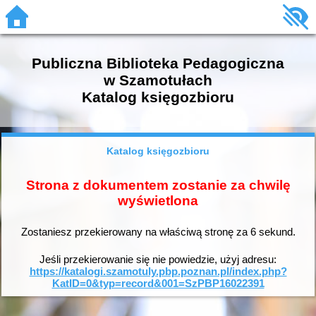
Publiczna Biblioteka Pedagogiczna
w Szamotułach
Katalog księgozbioru
Katalog księgozbioru
Strona z dokumentem zostanie za chwilę
wyświetlona
Zostaniesz przekierowany na właściwą stronę za
6
sekund.
Jeśli przekierowanie się nie powiedzie, użyj adresu:
https://katalogi.szamotuly.pbp.poznan.pl/index.php?
KatID=0&typ=record&001=SzPBP16022391