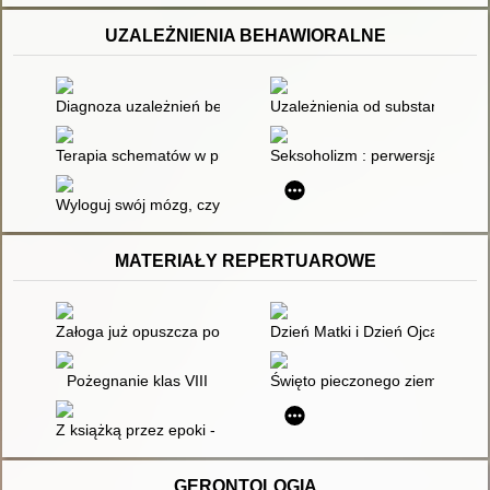
UZALEŻNIENIA BEHAWIORALNE
Diagnoza uzależnień behawioralnych
Uzależnienia od substancji ps
Terapia schematów w pracy z osobami uzależnionymi od czynnoś
Seksoholizm : perwersja i miłoś
Wyloguj swój mózg, czyli profilaktyka uzależnień behawioralny
MATERIAŁY REPERTUAROWE
Załoga już opuszcza pokład : scenariusz uroczystości pożegna
Dzień Matki i Dzień Ojca : scena
Pożegnanie klas VIII
Święto pieczonego ziemniaka
Z książką przez epoki - pokaz mody książkowej : scenarisz prz
GERONTOLOGIA