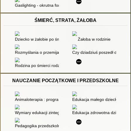
Gaslighting - okrutna forma psychicznej manipulacji
ŚMIERĆ, STRATA, ŻAŁOBA
Dziecko w żałobie po śmierci rodzeństwa : przegląd wybranyc
Żałoba w rodzinie
Rozmyślania o przemijaniu
Czy dziadziuś poszedł do nieba
Rodzina po śmierci rodzeństwa
NAUCZANIE POCZĄTKOWE I PRZEDSZKOLNE
Animaloterapia : program Przedszkolnego Klubu Animals "Czte
Edukacja małego dziecka : Tom 
Wymiary edukacji zintegrowanej
Edukacja zdrowotna dzieci prze
Pedagogika przedszkolna