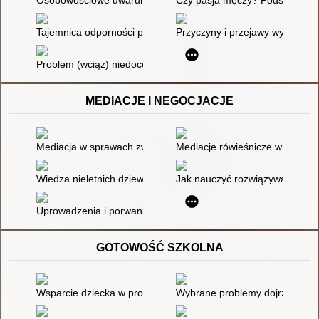
Tajemnica odporności psychicznej : jak uodpornić się na stres
Przyczyny i przejawy wypaleni
Problem (wciąż) niedoceniony
MEDIACJE I NEGOCJACJE
Mediacja w sprawach związanych z przemocą w rodzinie : per
Mediacje rówieśnicze w praktyce
Wiedza nieletnich dziewcząt i chłopców skonfliktowanych z pr
Jak nauczyć rozwiązywania konfli
Uprowadzenia i porwania rodzinne : wybrane konteksty kryzysó
GOTOWOŚĆ SZKOLNA
Wsparcie dziecka w procesie adaptacji rozwojowej
Wybrane problemy dojrzałości s