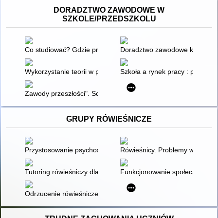
DORADZTWO ZAWODOWE W
SZKOLE/PRZEDSZKOLU
Co studiować? Gdzie pracować? : informator o zawodach
Doradztwo zawodowe konieczni
Wykorzystanie teorii w przygotowaniu do wyboru zawodu
Szkoła a rynek pracy : podręcz
Zawody przeszłości". Scenariusz lekcji dla klas II
GRUPY RÓWIEŚNICZE
Przystosowanie psychospołeczne i współpraca rówieśnicza dzi
Rówieśnicy. Problemy wychowa
Tutoring rówieśniczy dla dziecka ze spektrum autyzmu
Funkcjonowanie społeczne jedy
Odrzucenie rówieśnicze w klasie szkolnej