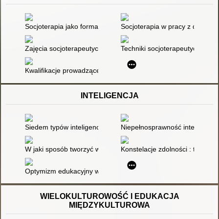
Socjoterapia jako forma pomocy psychologiczno-pedagogicznej 
Socjoterapia w pracy z dziećmi 
Zajęcia socjoterapeutyczne w szkole
Techniki socjoterapeutyczne w
Kwalifikacje prowadzącego zajęcia socjoterapeutyczne
INTELIGENCJA
Siedem typów inteligencji
Niepełnosprawność intelektualna
W jaki sposób tworzyć własny profil inteligencji wielorakiej?
Konstelacje zdolności : typy int
Optymizm edukacyjny w teorii inteligencji wielorakich
WIELOKULTUROWOŚĆ I EDUKACJA
MIĘDZYKULTUROWA