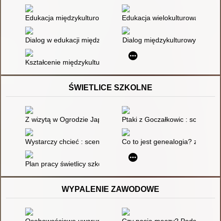
Edukacja międzykulturowa : kreowanie tożsamości dziecka
Edukacja wielokulturowa
Dialog w edukacji międzykulturowej
Dialog międzykulturowy
Kształcenie międzykulturowe w gimnazjum : koncepcja i jej reali
ŚWIETLICE SZKOLNE
Z wizytą w Ogrodzie Japońskim : scenariusz zajęć świetlicowy
Ptaki z Goczałkowic : scenarius
Wystarczy chcieć : scenariusz zajęć świetlicowych
Co to jest genealogia? zajęcia 
Plan pracy świetlicy szkolnej : Semestr I
WYPALENIE ZAWODOWE
Osobowościowe uwarunkowania wypalenia zawodowego nauczyc
Czy pasja męczy? Podstawowe po