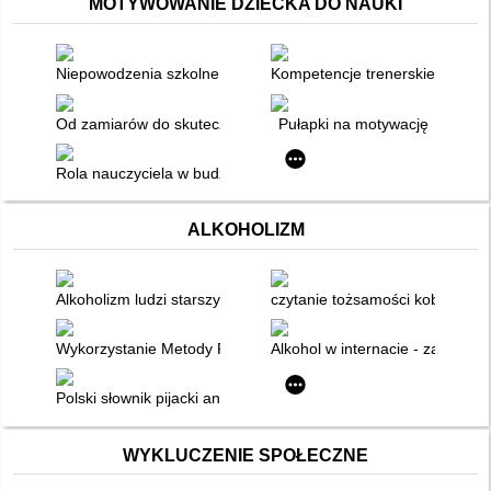
MOTYWOWANIE DZIECKA DO NAUKI
Niepowodzenia szkolne przyczyną niskiej motywacji do nauki
Kompetencje trenerskie w pracy
Od zamiarów do skutecznego działania
Pułapki na motywację
Rola nauczyciela w budzeniu motywacji na lekcjach języka nie
ALKOHOLIZM
Alkoholizm ludzi starszych w stacjonarnych placówkach opiek
czytanie tożsamości kobiecej 
Wykorzystanie Metody Ruchu Rozwijającego Weroniki Sherborn
Alkohol w internacie - zagrożeni
Polski słownik pijacki antologia i bachiczna
WYKLUCZENIE SPOŁECZNE