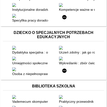
Instytucjonalne doradztwo zawodowe. Diagnoza i model optym
Kompetencje ważne w szkole, ko
Specyfika pracy doradców zawodowych
DZIECKO O SPECJALNYCH POTRZEBACH
EDUKACYJNYCH
Dydaktyka specjalna : od systematyki do projektowania dydakt
Uczeń zdolny : jak go rozpozna
Umiejętności społeczne dzieci : kształtowanie rozwoju emocjon
Wykreślanki : zbiór ćwiczeń dla
Osoba z niepełnosprawnością na ścieżkach życia : kultura, spo
BIBLIOTEKA SZKOLNA
Vademecum skomputeryzowanego nauczyciela bibliotekarza
Praktyczny przewodnik po Intern