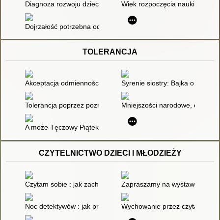
Diagnoza rozwoju dziecka przedszkolnego przed rozpoczęciem 
Wiek rozpoczęcia nauki w szko
Dojrzałość potrzebna od dziecka
TOLERANCJA
Akceptacja odmienności
Syrenie siostry: Bajka o toleranc
Tolerancja poprzez poznanie i zrozumienie
Mniejszości narodowe, czyli lek
A może Tęczowy Piątek?
CZYTELNICTWO DZIECI I MŁODZIEŻY
Czytam sobie : jak zachęcić pierwszoklasistów do czytania
Zapraszamy na wystawę!
Noc detektywów : jak przygotować imprezę czytelniczą?: pomys
Wychowanie przez czytanie