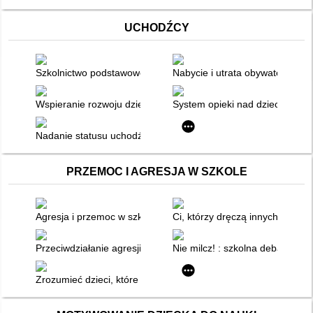
UCHODŹCY
Szkolnictwo podstawowe na Ukrainie
Nabycie i utrata obywatelstwa p
Wspieranie rozwoju dziecka na Ukrainie
System opieki nad dzieckiem na
Nadanie statusu uchodźcy małoletniemu bez opieki
PRZEMOC I AGRESJA W SZKOLE
Agresja i przemoc w szkole czyli co powinniśmy wiedzieć, by s
Ci, którzy dręczą innych
Przeciwdziałanie agresji i przemocy : porozumienie w szkole
Nie milcz! : szkolna debata ucz
Zrozumieć dzieci, które krzywdzą innych