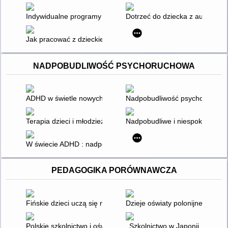
Indywidualne programy edukacyjno-terapeutyczne dla IV etapu
Dotrzeć do dziecka z autyzmem 
Jak pracować z dzieckiem z zespołem Aspergera w domu i szkol
NADPOBUDLIWOŚĆ PSYCHORUCHOWA
ADHD w świetle nowych badań : objawy, przyczyny, diagnosty
Nadpobudliwość psychoruchowa
Terapia dzieci i młodzieży z ADHD
Nadpobudliwe i niespokojne dzi
W świecie ADHD : nadpobudliwość psychoruchowa z zaburzeni
PEDAGOGIKA PORÓWNAWCZA
Fińskie dzieci uczą się najlepiej
Dzieje oświaty polonijnej w St
Polskie szkolnictwo i oświata na Środkowym Wschodzie - podcz
Szkolnictwo w Japonii