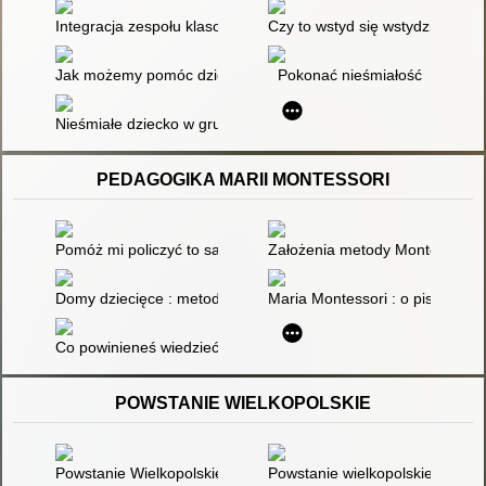
Integracja zespołu klasowego : scenariusz zajęć wspierającyc
Czy to wstyd się wstydzić? : Pr
Jak możemy pomóc dziecku nieśmiałemu
Pokonać nieśmiałość
Nieśmiałe dziecko w grupie przedszkolnej : jak efektywnie ws
PEDAGOGIKA MARII MONTESSORI
Pomóż mi policzyć to samemu : matematyka w ujęciu Marii Monte
Założenia metody Montessori w
Domy dziecięce : metoda pedagogiki naukowej stosowana w w
Maria Montessori : o pisaniu i c
Co powinieneś wiedzieć o swoim dziecku
POWSTANIE WIELKOPOLSKIE
Powstanie Wielkopolskie 1918-1919 : zeszyt ćwiczeń dla gimn
Powstanie wielkopolskie 1918-