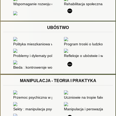
Wspomaganie rozwoju dziecka z ryzyka dysleksji
Rehabilitacja społeczna i zawo
UBÓSTWO
Polityka mieszkaniowa wobec ubóstwa i wykluczenia społeczn
Program troski o ludzkość
Problemy i dylematy polityki społecznej w Polsce. Tom 1
Refleksje o ubóstwie i wyklucze
Bieda : kontrowersje wokół pomiaru
MANIPULACJA - TEORIA I PRAKTYKA
Przemoc psychiczna w przestrzeni publicznej
Uczniowie na tropie fake newsó
Sekty : manipulacja psychologiczna
Manipulacja i perswazja : scenar