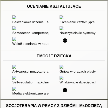
OCENIANIE KSZTAŁTUJĄCE
Bałwankowe liczenie : scenarisz zajęć z elementami oceniania 
Ocenianie kształtujące
Samoocena kompetencji diagnostycznych nauczycieli wczesnej
Nauczycielskie systemy oceniani
Wokół oceniania w nauczaniu zdalnym
EMOCJE DZIECKA
Aktywności muzyczne a rozwój języka emocji dziecka
Gniew w pracach plastycznych d
Self-regulation : szkolne wyzwania : opowieści dla dzieci o tym
W labiryncie dziecięcych emocji
Media elektroniczne a emocje najmłodszych : tablet, smartfon 
SOCJOTERAPIA W PRACY Z DZIEĆMI I MŁODZIEŻĄ