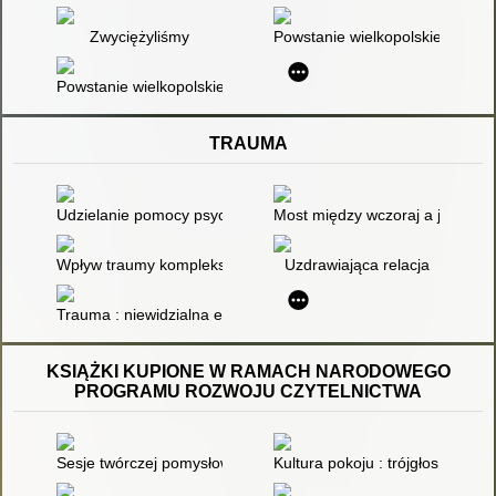
Zwyciężyliśmy
Powstanie wielkopolskie : 1918
Powstanie wielkopolskie 1918-1919 : zeszyt ćwiczeń do szkoł
TRAUMA
Udzielanie pomocy psychologiczno-pedagogicznej uczniom z U
Most między wczoraj a jutro - 
Wpływ traumy kompleksowej na konstytucję Ja
Uzdrawiająca relacja
Trauma : niewidzialna epidemia : jak ją oswoić
KSIĄŻKI KUPIONE W RAMACH NARODOWEGO
PROGRAMU ROZWOJU CZYTELNICTWA
Sesje twórczej pomysłowości dla pedagogów, psychologów i t
Kultura pokoju : trójgłos edukac