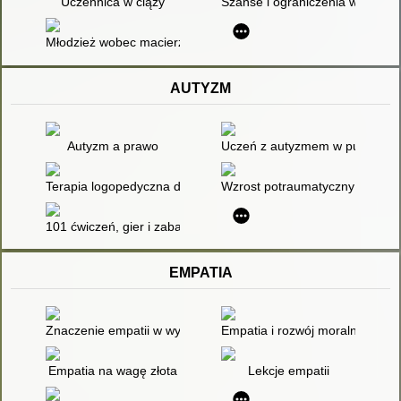
Uczennica w ciąży
Szanse i ograniczenia w doświa
Młodzież wobec macierzyństwa i jego kulturowej kreacji
AUTYZM
Autyzm a prawo
Uczeń z autyzmem w publiczne
Terapia logopedyczna dziecka z ASD z nadwrażliwością lub po
Wzrost potraumatyczny jako cz
101 ćwiczeń, gier i zabaw dla dzieci z autyzmem, zespołem Asp
EMPATIA
Znaczenie empatii w wyjaśnianiu zjawiska cyberbullingu wśród
Empatia i rozwój moralny
Empatia na wagę złota
Lekcje empatii