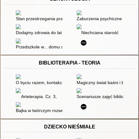
Stan przestrzegania praw osób starszych w Polsce : seminar
Zaburzenia psychiczne wieku p
Dodajmy zdrowia do lat : aktywna starość to lepsza starość
Niechciana starość
Przedszkole w... domu spokojnej starości
BIBLIOTERAPIA - TEORIA
O byciu razem, kontakcie, więzi i relacji, czyli bajka terapeu
Magiczny świat baśni i bajek :
Arteterapia. Cz. 3,
Scenariusze zajęć biblioterapeu
Bajka w twórczym rozwoju i arteterapii
DZIECKO NIEŚMIAŁE