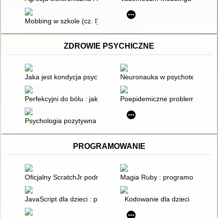
Mobbing w szkole (cz. I)
ZDROWIE PSYCHICZNE
Jaka jest kondycja psychiczna dzieci i młodzieży po dwóch lat
Neuronauka w psychoterapeuty
Perfekcyjni do bólu : jak uwolnić się od perfekcjonizmu masku
Poepidemiczne problemy zdrow
Psychologia pozytywna : nauka o szcześciu, zdrowiu, sile, i cn
PROGRAMOWANIE
Oficjalny ScratchJr podręcznik : pomóż swojemu dziecku w n
Magia Ruby : programowanie n
JavaScript dla dzieci : programowanie na wesoło
Kodowanie dla dzieci