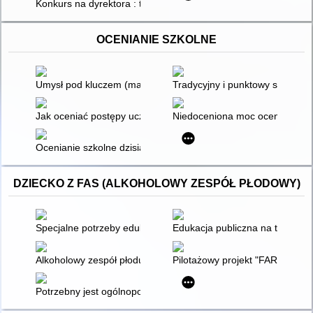
Konkurs na dyrektora : teoria i praktyka
OCENIANIE SZKOLNE
Umysł pod kluczem (maturalnym)
Tradycyjny i punktowy sposób oc
Jak oceniać postępy uczniów : wskazówki dla nauczycieli
Niedoceniona moc oceniania
Ocenianie szkolne dzisiaj : poradnik dla nauczycieli
DZIECKO Z FAS (ALKOHOLOWY ZESPÓŁ PŁODOWY)
Specjalne potrzeby edukacyjne w praktyce pedagogicznej : wy
Edukacja publiczna na temat FA
Alkoholowy zespół płodu : teoria, diagnoza, praktyka
Pilotażowy projekt "FAR SEAS"
Potrzebny jest ogólnopolski system pomocy