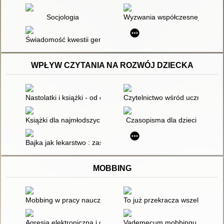
Socjologia
Wyzwania współczesnej pedago
Świadomość kwestii genderowych wśród przyszłych pedagog
WPŁYW CZYTANIA NA ROZWÓJ DZIECKA
Nastolatki i książki - od czytania codziennego do unikania
Czytelnictwo wśród uczniów
Książki dla najmłodszych : od zera do trzech : poradnik
Czasopisma dla dzieci
Bajka jak lekarstwo : zastosowanie bajkoterapii w terapii peda
MOBBING
Mobbing w pracy nauczyciela : jak go rozpoznać i jak się prze
To już przekracza wszelkie gran
Agresja elektroniczna i cyberbullying jako ryzykowne zachowa
Vademecum mobbingu dla służ