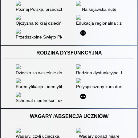
Poznaj Polskę, przedszkolaku : lubelskie - smakuj życie!
Na kujawską nutę
Ojczyzna to kraj dzieciństwa
Edukacja regionalna : z historii, t
Przedszkolne Święto Piernika
RODZINA DYSFUNKCYJNA
Dziecko za wcześnie dorosłe - negatywne skutki niewłaściwych 
Rodzina dysfunkcyjna. Przyczyny
Parentyfikacja - identyfikacja i analiza środowisk wychowawcz
Przyspieszony kurs dorosłości, 
Schemat nieufności - ukryty koszt przemocy
WAGARY /ABSENCJA UCZNIÓW/
Wagary, czyli ucieczka... ale dokąd?
Wagary ponad miarę