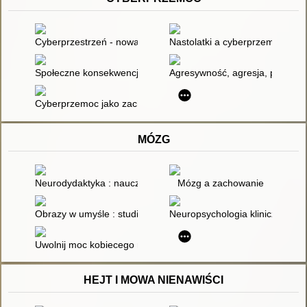
Cyberprzestrzeń - nowa arena przemocy rówieśniczej?
Nastolatki a cyberprzemoc / Wył
Społeczne konsekwencje cyberprzemocy i deficytów emocjona
Agresywność, agresja, przemoc,
Cyberprzemoc jako zachowanie problemowe pokolenia Y
MÓZG
Neurodydaktyka : nauczanie i uczenie się przyjazne mózgowi
Mózg a zachowanie
Obrazy w umyśle : studia nad percepcją i wyobraźnią
Neuropsychologia kliniczna Wa
Uwolnij moc kobiecego mózgu : zadbaj o swój mózg dla poprawy
HEJT I MOWA NIENAWIŚCI