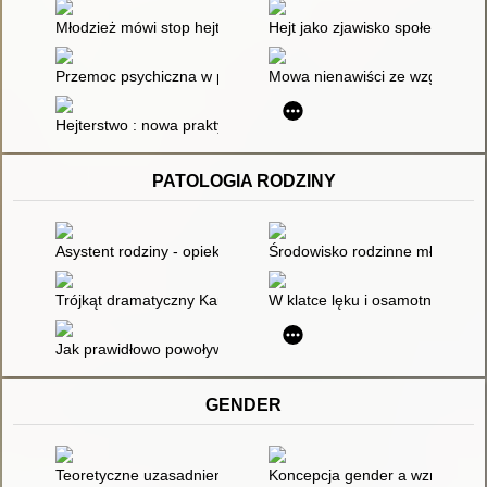
Młodzież mówi stop hejtowi i mowie nienawiści
Hejt jako zjawisko społeczne za
Przemoc psychiczna w przestrzeni publicznej
Mowa nienawiści ze względu na 
Hejterstwo : nowa praktyka kulturowa? : geneza, przypadki, d
PATOLOGIA RODZINY
Asystent rodziny - opiekun czy katalizator zmian?
Środowisko rodzinne młodych m
Trójkąt dramatyczny Karpmana
W klatce lęku i osamotnienia :
Jak prawidłowo powoływać i odwoływać członków zespołu inte
GENDER
Teoretyczne uzasadnienia edukacji zróżnicowanej ze względu 
Koncepcja gender a wzrost go