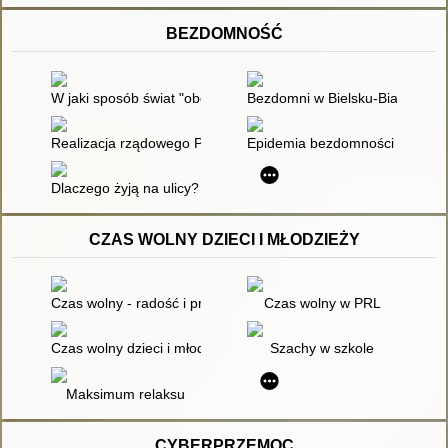
BEZDOMNOŚĆ
W jaki sposób świat "obcych" staje się światem "swoich"
Bezdomni w Bielsku-Białej i Cie
Realizacja rządowego Programu "Bezdomność" w w woj. maz
Epidemia bezdomności w Wielkie
Dlaczego żyją na ulicy? Bezdomność w strukturz espołecznej
CZAS WOLNY DZIECI I MŁODZIEŻY
Czas wolny - radość i problem
Czas wolny w PRL
Czas wolny dzieci i młodzieży
Szachy w szkole
Maksimum relaksu
CYBERPRZEMOC