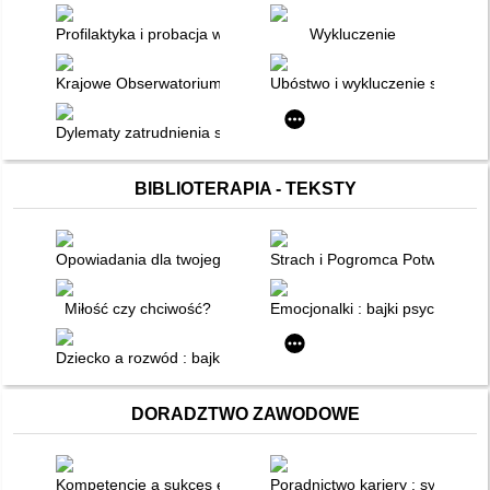
Profilaktyka i probacja w środowisku lokalnym
Wykluczenie
Krajowe Obserwatorium Ubóstwa i Wykluczenia Społecznego we 
Ubóstwo i wykluczenie społecz
Dylematy zatrudnienia socjalnego
BIBLIOTERAPIA - TEKSTY
Opowiadania dla twojego dziecka. Część 1
Strach i Pogromca Potworów
Miłość czy chciwość?
Emocjonalki : bajki psychotera
Dziecko a rozwód : bajki dla dzieci rozwodzących się rodziców
DORADZTWO ZAWODOWE
Kompetencje a sukces edukacyjno-zawodowy. Scenariusz lekcji 
Poradnictwo kariery : systemy i 