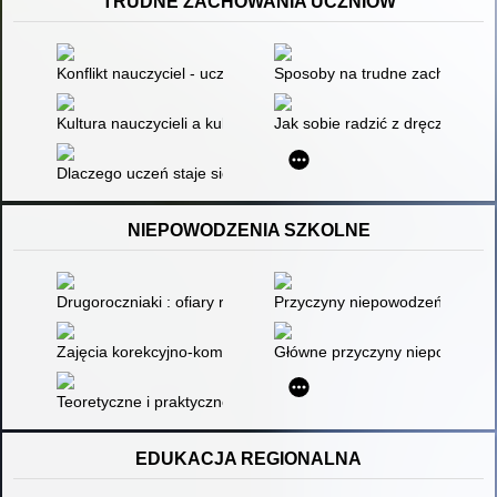
TRUDNE ZACHOWANIA UCZNIÓW
Konflikt nauczyciel - uczeń : uzdrawianie relacji w świetle Regu
Sposoby na trudne zachowania u
Kultura nauczycieli a kultura uczniów : implikacje wychowawcz
Jak sobie radzić z dręczycielem
Dlaczego uczeń staje się agresywny? : przyczyny i uwarunkow
NIEPOWODZENIA SZKOLNE
Drugoroczniaki : ofiary reformy?
Przyczyny niepowodzeń szkolny
Zajęcia korekcyjno-kompensacyjne w szkole : poradnik dla nau
Główne przyczyny niepowodzeń s
Teoretyczne i praktyczne obszary zapobiegania niepowodzen
EDUKACJA REGIONALNA