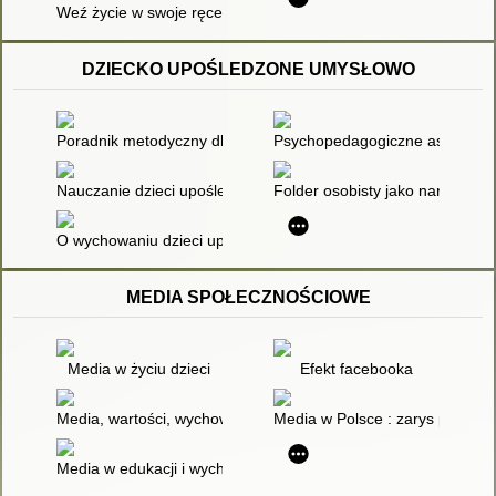
Weź życie w swoje ręce! : motywacja do osiągania celów życi
DZIECKO UPOŚLEDZONE UMYSŁOWO
Poradnik metodyczny dla nauczycieli kształcących uczniów z 
Psychopedagogiczne aspekty hip
Nauczanie dzieci upośledzonych umysłowo w klasach specjaln
Folder osobisty jako narzędzie
O wychowaniu dzieci upośledzonych umysłowo : Poradnik dla ro
MEDIA SPOŁECZNOŚCIOWE
Media w życiu dzieci
Efekt facebooka
Media, wartości, wychowanie
Media w Polsce : zarys problem
Media w edukacji i wychowaniu