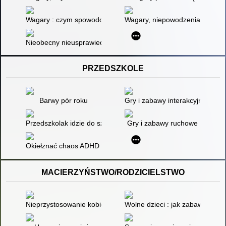
Wagary : czym spowodowana jest słaba frekwencja uczniów? (g
Wagary, niepowodzenia szkolne
Nieobecny nieusprawiedliwiony
PRZEDSZKOLE
Barwy pór roku
Gry i zabawy interakcyjne dla dz
Przedszkolak idzie do szkoły
Gry i zabawy ruchowe
Okiełznać chaos ADHD w szkole : poradnik dla nauczycieli i rod
MACIERZYŃSTWO/RODZICIELSTWO
Nieprzystosowanie kobiety do roli matki - przykłady zaniedbania 
Wolne dzieci : jak zabawa sprawi