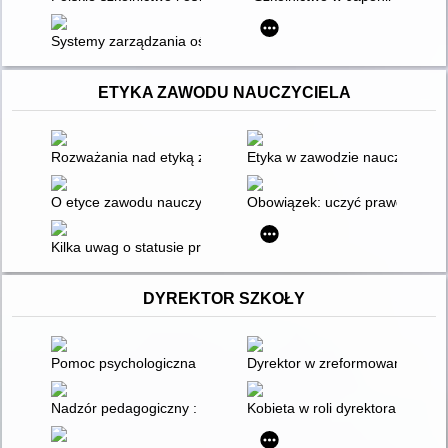
Systemy zarządzania oświatą w wybranych krajach
ETYKA ZAWODU NAUCZYCIELA
Rozważania nad etyką zawodu nauczyciela
Etyka w zawodzie nauczyciela
O etyce zawodu nauczyciela
Obowiązek: uczyć prawdy
Kilka uwag o statusie prawno-etycznym zawodu nauczyciela
DYREKTOR SZKOŁY
Pomoc psychologiczna : prawo i etyka w zawodach terapeuty i 
Dyrektor w zreformowanej szko
Nadzór pedagogiczny : czyli jak dyrektor placówki oświatowe
Kobieta w roli dyrektora szkoły