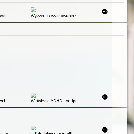
nse i ograniczenia : perspektywa psychologii osoby
Wyzwania wychowania w świetle problemów dzieci i m
ychoruchowa a trudności szkolne
W świecie ADHD : nadpobudliwość psychoruchowa z z
awowe w Gwatemali
Szkolnictwo w Anglii