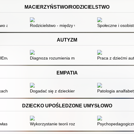
MACIERZYŃSTWO/RODZICIELSTWO
letni rodzice z łódzkich enklaw biedy
two a zagrożenie wykluczeniem społecznym
Rodzicielstwo - między wiedzą a intuicją : scenariusze 
Społeczne i osobis
AUTYZM
ania i praktyka stosowanej analizy zachowania
Enver Model) - wielospecjalistyczna metoda wczesnej interwencji dla 
Diagnoza rozumienia mowy osób z ASD ze złożonymi p
Praca z dziećmi au
EMPATIA
ch : ćwiczenia z empatii dla dzieci i... dorosłych
Dogadać się z dzieckiem : coaching, empatia, rodzicie
Patologia analfabet
DZIECKO UPOŚLEDZONE UMYSŁOWO
własne jako próba samopoznania i przezwyciężania trudności przez do
Wykorzystanie teorii rozwoju inteligencji sensoryczn
Psychopedagogiczne