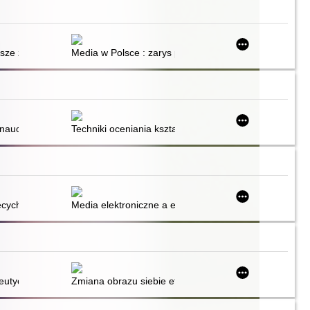
ze życie : program ścieżki czytelniczej i medialnej na drugi i trzeci 
Media w Polsce : zarys problematyki
eniania kształtującego
 nauczaniu zdalnym
Techniki oceniania kształtującego - sposób na dobrą le
ęcych emocji
Media elektroniczne a emocje najmłodszych : tablet, s
peutyczne w pracy z dzieckiem agresywnym
Zmiana obrazu siebie efektem socjoterapii