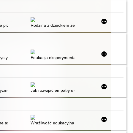
zajęć
te przestrzenie samotnego macierzyństwa : konteksty pedagogiczne i 
Rodzina z dzieckiem ze sprzężoną niepełnosprawnością
małych dzieci z ASD
otrzebami komunikacyjnymi - propozycja modelu badania
tystycznymi w St. Colman's
Edukacja eksperymentalna i wczesna interwencja w a
lstwo
yzmu emocjonalnego : przyczyny i skutki braku empatii w rodzinie i śr
Jak rozwijać empatię u dzieci?
rastającą młodzież o obniżonej sprawności umysłowej
o-motorycznej Piageta do diagnozy rozwoju psychoruchowego dzieci głę
 aspekty hipoterapii dzieci i młodzieży niepełnosprawnych intelektual
Wrażliwość edukacyjna dziecka upośledzonego umysło