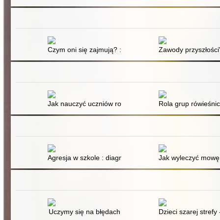
Czym oni się zajmują? : ćwiczenia rozwijające i kształ
Zawody przyszłości".
Jak nauczyć uczniów rozwiązywać konflikty rówieśnicz
Rola grup rówieśni
Agresja w szkole : diagnoza i profilaktyka
Jak wyleczyć mowę a
Uczymy się na błędach
Dzieci szarej stref