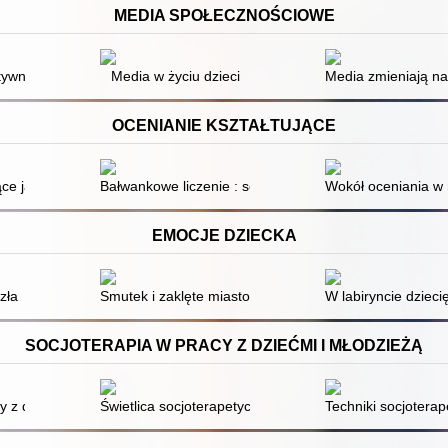
MEDIA SPOŁECZNOŚCIOWE
ywnej rzeczywistości
Media w życiu dzieci
Media zmieniają nas
OCENIANIE KSZTAŁTUJĄCE
ące jako jeden ze sposobów wspierania dziecka w procesie uczenia się
Bałwankowe liczenie : scenarisz zajęć z elementami oc
Wokół oceniania w
EMOCJE DZIECKA
zła
Smutek i zaklęte miasto
W labiryncie dzieci
SOCJOTERAPIA W PRACY Z DZIEĆMI I MŁODZIEŻĄ
y z dziećmi i młodzieżą : programy zajęć. Część 3
Świetlica socjoterapetyczna
Techniki socjotera