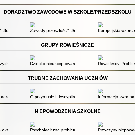
DORADZTWO ZAWODOWE W SZKOLE/PRZEDSZKOLU
tujące procesy poznawcze
 Scenariusz lekcji dla klas III
Zawody przeszłości". Scenariusz lekcji dla klas II
Europejskie wzorce
GRUPY RÓWIEŚNICZE
e?
czych w zapobieganiu uzależnieniom
Dziecko nieakceptowane przez grupę rówieśniczą
Rówieśnicy. Probl
TRUDNE ZACHOWANIA UCZNIÓW
gresji i ignorancji?
O przymusie i dyscyplinie w klasie szkolnej
Informacja zwrotna
NIEPOWODZENIA SZKOLNE
y - aktualizacja stanu wiedzy dotyczącej funkcjonowania psychospołeczne
Psychologiczne problemy niepowodzeń
Przyczyny niepowo