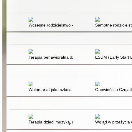
Wczesne rodzicielstwo - zagrożenie czy szansa? : nasto
Samotne rodziciels
Terapia behawioralna dzieci z autyzmem : terapia, bad
ESDM (Early Start D
Wolontariat jako szkoła empatii. Część 1
Opowieści o Czujątka
Terapia dzieci muzyką, ruchem, i mową
Wgląd w przeżycia 