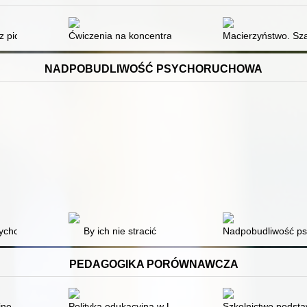
z piosenką
Ćwiczenia na koncentrację : dla 3-latków
Macierzyństwo. Sza
NADPOBUDLIWOŚĆ PSYCHORUCHOWA
choruchowa u dzieci - problemy diagnozy
By ich nie stracić
Nadpobudliwość ps
PEDAGOGIKA PORÓWNAWCZA
jne
Polityka edukacyjna w USA
Szkolnictwo podst