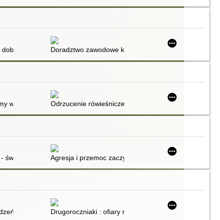
 dobrej praktyki kształcenia i szkolenia zawodowego : uczniowie ze s
Doradztwo zawodowe koniecznie obecne we współczes
emy wychowawcze środowiska rówieśniczego
Odrzucenie rówieśnicze w klasie szkolnej
 - świadomy dialog nauczyciela z uczniem
Agresja i przemoc zaczyna się w podstawówce
go uczniów z inteligencją niższą niż przeciętna
dzeń szkolnych w świetle badań lekarzy, pedagogów i psychologów
Drugoroczniaki : ofiary reformy?