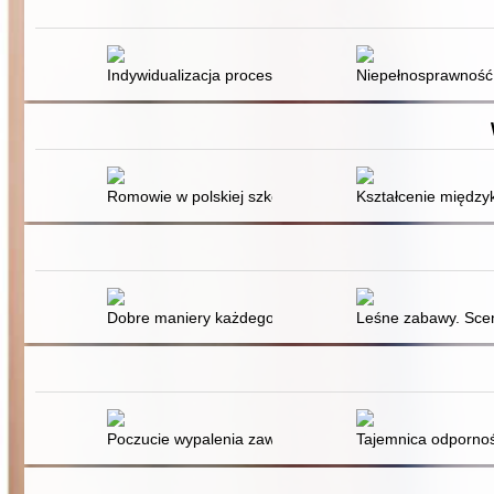
Indywidualizacja procesu nauczania a teoria inteligencji
Niepełnosprawność i
Romowie w polskiej szkole
Kształcenie międzyk
Dobre maniery każdego dnia. Scenariusz zajęć świetli
Leśne zabawy. Scen
Poczucie wypalenia zawodowego a style radzenia so
Tajemnica odpornośc