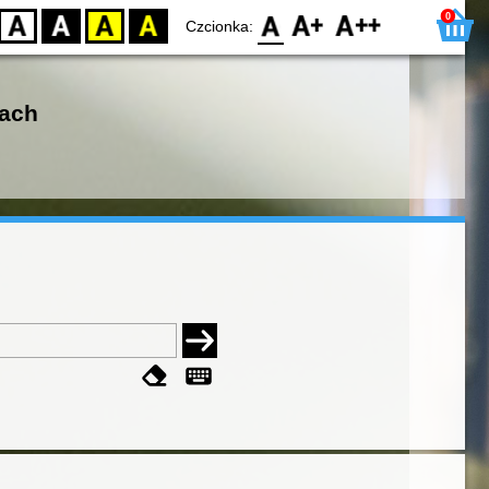
0
D
BW
YB
BY
F0
F1
F2
Czcionka:
łach