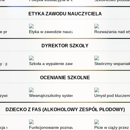
ETYKA ZAWODU NAUCZYCIELA
sie prawno-etycznym zawodu nauczyciela
Etyka w zawodzie nauczyciela
Rozważania nad et
DYREKTOR SZKOŁY
 : poradnik dyrektora szkoły
Szkoła a wypalenie zawodowe
Stwórzmy wspaniałe
OCENIANIE SZKOLNE
 najczęstszych problemów od września 2022 roku
czywistością
Wewnątrzszkolny system oceniania : poradnik lidera w
Umysł pod kluczem
DZIECKO Z FAS (ALKOHOLOWY ZESPÓŁ PŁODOWY)
wencje dla dziecka
cja na alkohol (PAE)
Funkcjonowanie poznawcze w spektrum płodowych za
Picie w ciąży przez