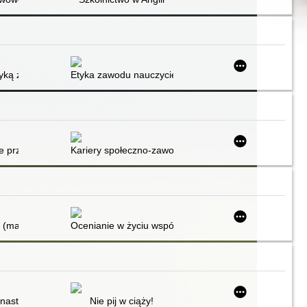
yką zawodu nauczyciela
Etyka zawodu nauczyciela : nauczanie etyki
 przedszkole : materiały samokształceniowe dla dyrektorów. Część 2
Kariery społeczno-zawodowe dyrektorów
ewnątrzszkolnego doskonalenia nauczycieli
 (maturalnym)
Ocenianie w życiu wspólnoty szkolnej
burzeń alkoholowych (FASD)
 nastolatki - jak podwyższyć skuteczność zajęć profilaktycznych?
Nie pij w ciąży!