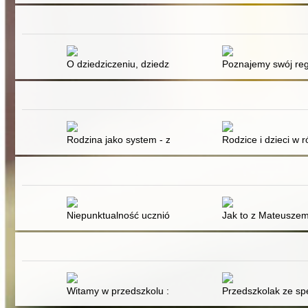
O dziedziczeniu, dziedzictwie i różnych wejściach w prz
Poznajemy swój regi
Rodzina jako system - zaburzenia funkcjonowania współ
Rodzice i dzieci w
Niepunktualność uczniów
Jak to z Mateuszem
Witamy w przedszkolu : wspomaganie procesu adaptacj
Przedszkolak ze s