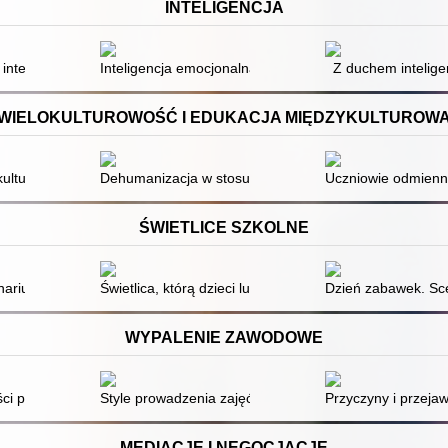
INTELIGENCJA
 wielorakich
ntelektualna : mowa, język, komunikacja : czy iloraz inteligencji wyjaś
Inteligencja emocjonalna : podręcznik z zestawem ćwi
Z duchem intelige
WIELOKULTUROWOŚĆ I EDUKACJA MIĘDZYKULTUROW
ulturowe w gimnazjum : koncepcja i jej realizacje na przykładzie toleran
Dehumanizacja w stosunkach międzygrupowych : czy "o
Uczniowie odmienni
ŚWIETLICE SZKOLNE
cowych
ariusz zajęć świetlicowych
Świetlica, którą dzieci lubią
Dzień zabawek. Sce
WYPALENIE ZAWODOWE
bie ze stresem pracowników zawodów pomocowych
i psychicznej : jak uodpornić się na stres, depresję i wypalenie zawo
Style prowadzenia zajęć a poziom wypalenia zawodowe
Przyczyny i przeja
MEDIACJE I NEGOCJACJE