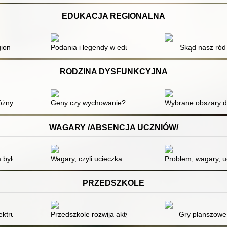
EDUKACJA REGIONALNA
estrzeń kultury - uwag kilka
on i jego tradycje
Podania i legendy w edukacji regionalnej
Skąd nasz ród
RODZINA DYSFUNKCYJNA
czesnej rodziny w kontekście zmian relacji między płciami
 różnych systemach rodzinnych
Geny czy wychowanie? : co wyrośnie z naszych dzieci 
Wybrane obszary dy
WAGARY /ABSENCJA UCZNIÓW/
 było
Wagary, czyli ucieczka... ale dokąd?
Problem, wagary, u
PRZEDSZKOLE
i dziecka do środowiska przedszkolnego
pektrum autyzmu
Przedszkole rozwija aktywność dziecka
Gry planszowe