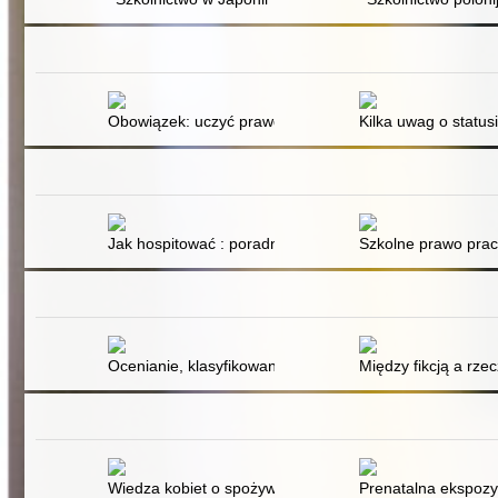
Obowiązek: uczyć prawdy
Kilka uwag o statu
Jak hospitować : poradnik dla dyrektora szkoły
Szkolne prawo pracy
Ocenianie, klasyfikowanie i promowanie - rozwiązania
Między fikcją a rze
Wiedza kobiet o spożywaniu alkoholu w ciąży a konsek
Prenatalna ekspozy