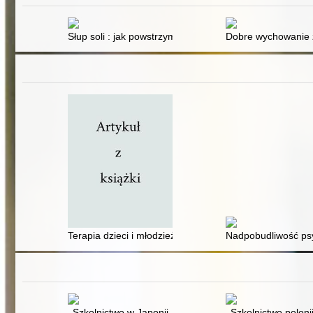
Słup soli : jak powstrzymać szkolnych dręczycieli
Dobre wychowanie 
Terapia dzieci i młodzieży z ADHD
Nadpobudliwość psy
Szkolnictwo w Japonii
Szkolnictwo poloni