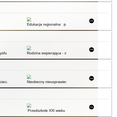
Edukacja regionalna : poradnik dla nauczycieli szkoły
i dlaczego
sfunkcjonalności rodziny
Rodzina wspierająca - dedykowana forma wsparcia d
cieczka, czarna dziura, niezapominajka : scenariusz zajęć
Nieobecny nieusprawiedliwiony
Przedszkole XXI wieku