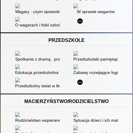
Wagary : czym spowodowana jest słaba frekwencja uczniów? (g
W sprawie wagarów
O wagarach i fobii szkolnej w literaturze
PRZEDSZKOLE
Spotkanie z dramą : praktyczne zastosowania metody w pracy
Przedszkolaki pamiętajcie, ptaki
Edukacja przedszkolna w teorii i praktyce
Zabawy rozwijające logiczne my
Przedszkolny świat w literaturze dla dzieci
MACIERZYŃSTWO/RODZICIELSTWO
Rodzicielstwo wspierane w sieci
Sytuacja dzieci i ich matek odb