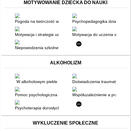
MOTYWOWANIE DZIECKA DO NAUKI
Pogoda na twórczość w szkole
Psychopedagogika działań twó
Motywacja i strategie uczenia się uczniów szkoły podstawowej
Motywacja do uczenia się - wyb
Niepowodzenia szkolne przyczyną niskiej motywacji do nauki
ALKOHOLIZM
W alkoholowym piekle
Doświadczenia traumatyczne a 
Pomoc psychologiczna dzieciom z rodzin alkoholowych : prakt
Współuzależnienie a przemoc
Psychoterapia dorosłych dzieci alkoholików : strategie, proce
WYKLUCZENIE SPOŁECZNE