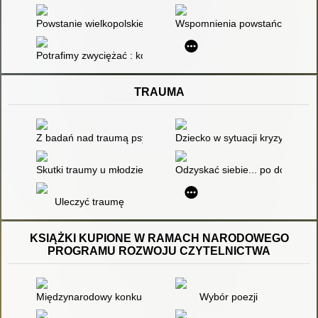
Powstanie wielkopolskie 1918-1919 : geneza, charakter, znacz
Wspomnienia powstańców wielk
Potrafimy zwyciężać : komiks o Powstaniu Wielkopolskim
TRAUMA
Z badań nad traumą psychiczną w Polsce : książka dedykowana 
Dziecko w sytuacji kryzysowej 
Skutki traumy u młodzieży oraz sposoby pomocy
Odzyskać siebie... po doświad
Uleczyć traumę
KSIĄŻKI KUPIONE W RAMACH NARODOWEGO
PROGRAMU ROZWOJU CZYTELNICTWA
Międzynarodowy konkurs Kangur Matematyczny 2016 : Żaczek
Wybór poezji