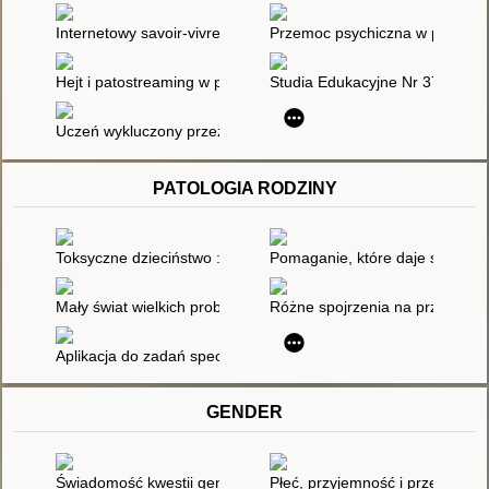
Internetowy savoir-vivre, czyli jak wskoczyć na wyższy poziom 
Przemoc psychiczna w przestrze
Hejt i patostreaming w przestrzeni internetowej
Studia Edukacyjne Nr 37/2015
Uczeń wykluczony przez hejt w mediach społecznościowych
PATOLOGIA RODZINY
Toksyczne dzieciństwo : jak współczesny świat krzywdzi nasze
Pomaganie, które daje siłę
Mały świat wielkich problemów
Różne spojrzenia na przemoc
Aplikacja do zadań specjalnych
GENDER
Świadomość kwestii genderowych wśród przyszłych pedagog
Płeć, przyjemność i przemoc : k