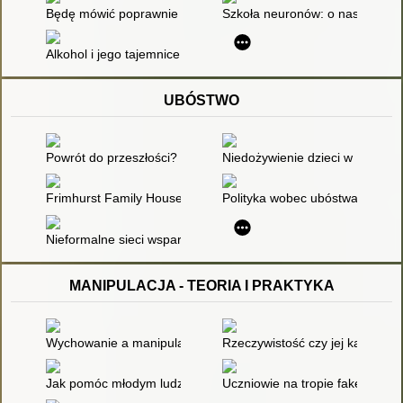
Będę mówić poprawnie : program terapii logopedycznej głosek: 
Szkoła neuronów: o nastolatka
Alkohol i jego tajemnice : co musisz wiedzieć, zanim dorośnies
UBÓSTWO
Powrót do przeszłości? : pomoc społeczna w obliczu epidemii 
Niedożywienie dzieci w Polsce:
Frimhurst Family House : alternatywna forma pomocy ubogim r
Polityka wobec ubóstwa i wykl
Nieformalne sieci wsparcia ludności żyjącej w biedzie (na wsi 
MANIPULACJA - TEORIA I PRAKTYKA
Wychowanie a manipulacja
Rzeczywistość czy jej karykatu
Jak pomóc młodym ludziom unikać fake newsów i manipulacji
Uczniowie na tropie fake newsó