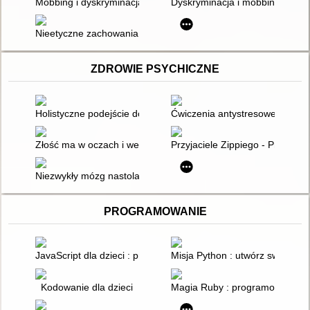
Mobbing i dyskryminacja w miejscu pracy
Dyskryminacja i mobbing w zatr
Nieetyczne zachowania w miejscu pracy na przykładzie mobbi
ZDROWIE PSYCHICZNE
Holistyczne podejście do ochrony zdrowia psychicznego w szk
Ćwiczenia antystresowe
Złość ma w oczach i we włosach!
Przyjaciele Zippiego - Progra
Niezwykły mózg nastolatka
PROGRAMOWANIE
JavaScript dla dzieci : programowanie na wesoło
Misja Python : utwórz swoją ko
Kodowanie dla dzieci
Magia Ruby : programowanie n