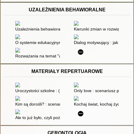
UZALEŻNIENIA BEHAWIORALNE
Uzależnienia behawioralne - problem społeczny i pedagogiczn
Kierunki zmian w rozwiązywani
O systemie edukacyjnym z optymistyczną puentą
Dialog motywujący : jak pomóc
Rozważania na temat "uzależnienia od wszystkiego"
MATERIAŁY REPERTUAROWE
Uroczystości szkolne : (apele, konkursy, pantomima, teatr) w 
Only love : scenariusz przedsta
Kim są dorośli? : scenariusz słowno-muzyczny z okazji Mię
Kochaj świat, kochaj życie, ca
Ale to już było, czyli pożegnanie klas IV : scenariusz montażu 
GERONTOLOGIA