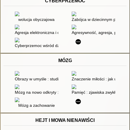
CYBERPRZEMOC
wolucja obyczajowa
Zabójca w dziecinnym pokoju :
Agresja elektroniczna i cyberbullying jako ryzykowne zachowa
Agresywność, agresja, przemoc,
Cyberprzemoc wśród dzieci i młodzieży
MÓZG
Obrazy w umyśle : studia nad percepcją i wyobraźnią
Znaczenie miłości : jak uczuci
Mózg na nowo odkryty : początki polskiej myśli naukowej o ro
Pamięć : zjawiska zwykłe i niez
Mózg a zachowanie
HEJT I MOWA NIENAWIŚCI