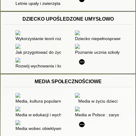
Letnie upały i zwierzęta domowe : scenariusz zajęć rozwijają
DZIECKO UPOŚLEDZONE UMYSŁOWO
Wykorzystanie teorii rozwoju inteligencji sensoryczno-motory
Dziecko niepełnosprawne w rodz
Jak przygotować do życia dziecko umysłowo upośledzone
Poznanie ucznia szkoły specjaln
Rozwój wychowania i kształcenia dzieci upośledzonych umysło
MEDIA SPOŁECZNOŚCIOWE
Media, kultura popularna, edukacja
Media w życiu dzieci
Media w edukacji i wychowaniu
Media w Polsce : zarys problem
Media wobec obiektywnej rzeczywistości