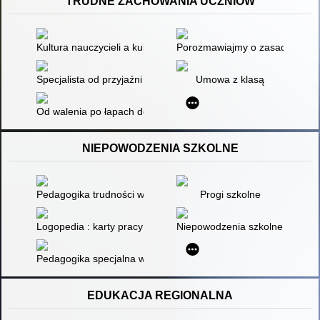
TRUDNE ZACHOWANIA UCZNIÓW
Kultura nauczycieli a kultura uczniów : implikacje wychowawcz
Porozmawiajmy o zasadach
Specjalista od przyjaźni potrzebny od zaraz
Umowa z klasą
Od walenia po łapach do zmarszczenia brwi, czyli O środkach 
NIEPOWODZENIA SZKOLNE
Pedagogika trudności w uczeniu się
Progi szkolne
Logopedia : karty pracy : przykłady konkretne [Pomoce dydakt
Niepowodzenia szkolne i zabur
Pedagogika specjalna w szkolnictwie powszechnym
EDUKACJA REGIONALNA