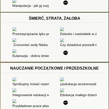
Manipulacja : jak ją rozpoznać i się przed nią bronić?
ŚMIERĆ, STRATA, ŻAŁOBA
Przezwyciężanie lęku przed śmiercią. Refleksja dla pracy socja
Dziecko i nastolatek w żałobie 
Zrozumieć wolę Nieba
Czy dziadziuś poszedł do nieba
Eutanazja - dobra śmierć czy zabójstwo człowieka
NAUCZANIE POCZĄTKOWE I PRZEDSZKOLNE
Spróbujmy mówić razem : program profilaktyki logopedycznej (d
y)edukacja wczesnoszkolna
Integrowanie edukacji wczesnoszkolnej : modernizacja teorii i p
Edukacja małego dziecka : Tom 
Przykładowe prace plastyczno-techniczne dla uczniów I etapu k