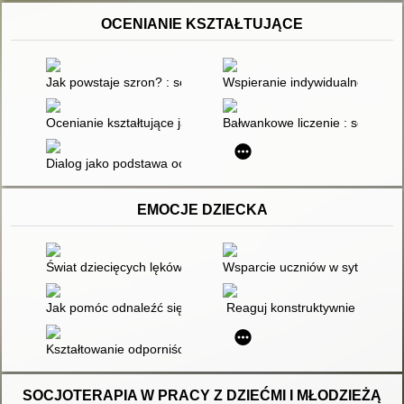
OCENIANIE KSZTAŁTUJĄCE
Jak powstaje szron? : scenariusz lekcji języka polskiego w kla
Wspieranie indywidualności ucz
Ocenianie kształtujące jako jeden ze sposobów wspierania dzi
Bałwankowe liczenie : scenaris
Dialog jako podstawa oceniania kształtującego
EMOCJE DZIECKA
Świat dziecięcych lęków
Wsparcie uczniów w sytuacji woj
Jak pomóc odnaleźć się w grupie rówieśniczej wysoko wrażliw
Reaguj konstruktywnie
Kształtowanie odporniści emocjonalnej
SOCJOTERAPIA W PRACY Z DZIEĆMI I MŁODZIEŻĄ