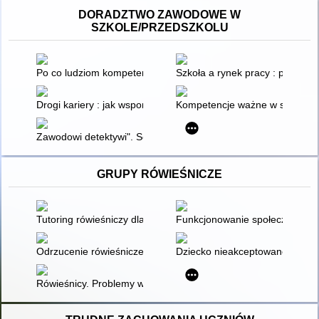
DORADZTWO ZAWODOWE W
SZKOLE/PRZEDSZKOLU
Po co ludziom kompetencje?" Scenariusz lekcji dla klas I
Szkoła a rynek pracy : podręcz
Drogi kariery : jak wspomagać rozwój zawodowy dzieci i młodz
Kompetencje ważne w szkole, ko
Zawodowi detektywi". Scenariusz lekcji dla klas II
GRUPY RÓWIEŚNICZE
Tutoring rówieśniczy dla dziecka ze spektrum autyzmu
Funkcjonowanie społeczne jedy
Odrzucenie rówieśnicze w klasie szkolnej
Dziecko nieakceptowane przez 
Rówieśnicy. Problemy wychowawcze środowiska rówieśniczeg