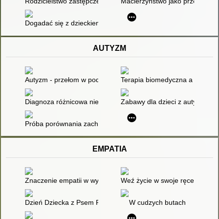
Rodzicielstwo zastępcze w świadomości społecznej
Macierzyństwo jako przełom i ka
Dogadać się z dzieckiem : coaching, empatia, rodzicielstwo
AUTYZM
Autyzm - przełom w podejściu : program Son-Rise, który pomó
Terapia biomedyczna a funcjon
Diagnoza różnicowa niedokształcenia mowy pochodzenia koro
Zabawy dla dzieci z autyzmem
Próba porównania zachowań językowych i komunikacyjnych osó
EMPATIA
Znaczenie empatii w wyjaśnianiu zjawiska cyberbullingu wśród
Weź życie w swoje ręce! : moty
Dzień Dziecka z Psem Plamkiem w agroturystyce : scenariusz z
W cudzych butach