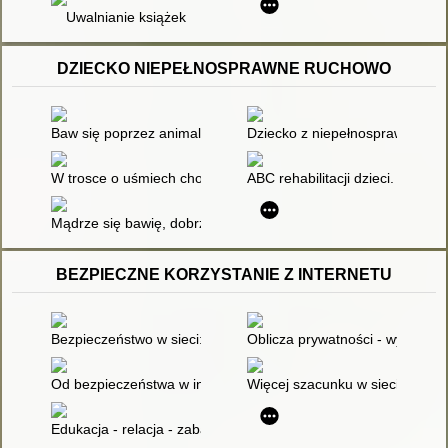
Uwalnianie książek
DZIECKO NIEPEŁNOSPRAWNE RUCHOWO
Baw się poprzez animaloterapię : przykłady gotowych sytuacj
Dziecko z niepełnosprawności
W trosce o uśmiech chorego dziecka
ABC rehabilitacji dzieci. T. 1
Mądrze się bawię, dobrze się uczę : przygotowanie dzieci ni
BEZPIECZNE KORZYSTANIE Z INTERNETU
Bezpieczeństwo w sieci: krok po kroku
Oblicza prywatności - wyzwania
Od bezpieczeństwa w internecie do obywatelstwa cyfrowego : p
Więcej szacunku w sieci
Edukacja - relacja - zabawa : wieloaspektowość internetu w wym