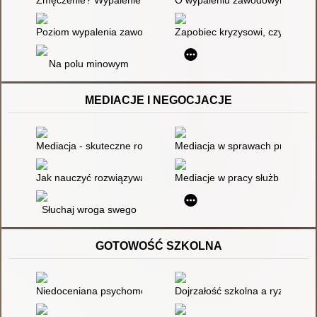
Poziom wypalenia zawodowego wśród pracowników socjalnych
Zapobiec kryzysowi, czyli o gru
Na polu minowym
MEDIACJE I NEGOCJACJE
Mediacja - skuteczne rozwiązanie?
Mediacja w sprawach przemoc
Jak nauczyć rozwiązywania konfliktów : scenariusze lekcji i kar
Mediacje w pracy służb społec
Słuchaj wroga swego
GOTOWOŚĆ SZKOLNA
Niedoceniana psychomotoryka w diagnozie gotowości szkolnej
Dojrzałość szkolna a ryzyko dysle