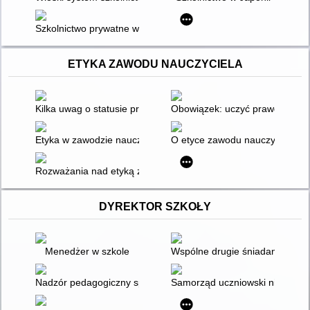
Szkolnictwo prywatne w Europie Zachodniej i w Polsce
ETYKA ZAWODU NAUCZYCIELA
Kilka uwag o statusie prawno-etycznym zawodu nauczyciela
Obowiązek: uczyć prawdy
Etyka w zawodzie nauczyciela
O etyce zawodu nauczyciela
Rozważania nad etyką zawodu nauczyciela
DYREKTOR SZKOŁY
Menedżer w szkole
Wspólne drugie śniadanie w szk
Nadzór pedagogiczny sprawowany przez dyrektora szkoły
Samorząd uczniowski nie bibelo