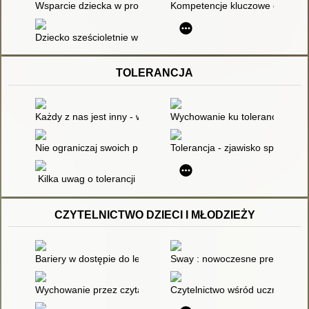
Wsparcie dziecka w procesie adaptacji rozwojowej
Kompetencje kluczowe dzieci i 
Dziecko sześcioletnie w szkole - dobry start
TOLERANCJA
Każdy z nas jest inny - warsztat na temat inności : materiały do
Wychowanie ku tolerancji
Nie ograniczaj swoich przekonań do stereotypów : czyli o akcept
Tolerancja - zjawisko społeczn
Kilka uwag o tolerancji
CZYTELNICTWO DZIECI I MŁODZIEŻY
Bariery w dostępie do lektury i rozrywek umysłowych
Sway : nowoczesne prezentacje 
Wychowanie przez czytanie
Czytelnictwo wśród uczniów