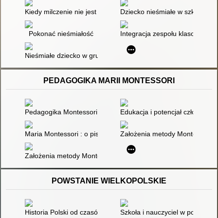
Kiedy milczenie nie jest złotem. Sytuacja edukacyjna dzieci ni
Dziecko nieśmiałe w szkole
Pokonać nieśmiałość
Integracja zespołu klasowego :
Nieśmiałe dziecko w grupie przedszkolnej : jak efektywnie ws
PEDAGOGIKA MARII MONTESSORI
Pedagogika Montessori w przedszkolu i szkole
Edukacja i potencjał człowieka
Maria Montessori : o pisaniu i czytaniu dzieci
Założenia metody Montessori w
Założenia metody Montessori wsparciem dla neuroróżnorodno
POWSTANIE WIELKOPOLSKIE
Historia Polski od czasów najdawniejszych do 1990 roku
Szkoła i nauczyciel w powstani