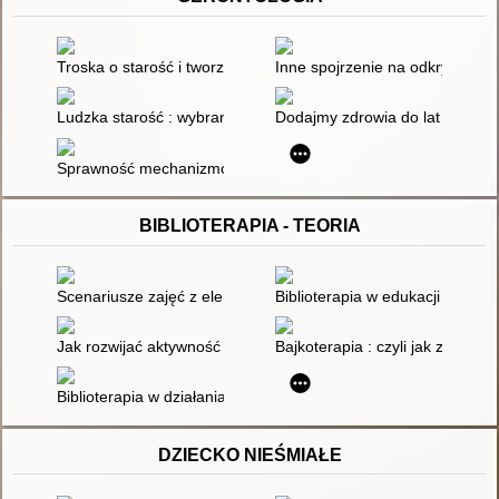
Troska o starość i tworzenie własności (majątku)
Inne spojrzenie na odkrywanie 
Ludzka starość : wybrane zagadnienia gerontologii społecznej
Dodajmy zdrowia do lat : aktywn
Sprawność mechanizmów immunologicznych u osób starszych i
BIBLIOTERAPIA - TEORIA
Scenariusze zajęć z elementami bajkoterapii
Biblioterapia w edukacji czyteln
Jak rozwijać aktywność twórczą dzieci i młodzieży : drama w na
Bajkoterapia : czyli jak z Guzio
Biblioterapia w działaniach placówek opiekuńczo-wychowawcz
DZIECKO NIEŚMIAŁE