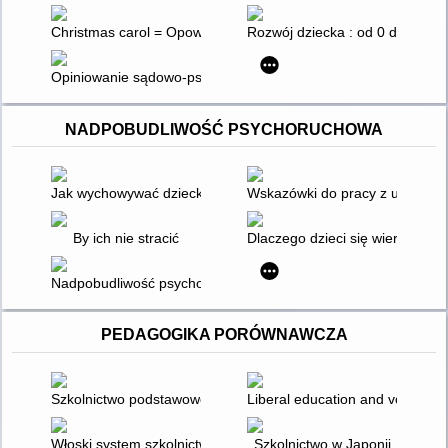
Christmas carol = Opowieść wigilijna
Rozwój dziecka : od 0 do 3 lat
Opiniowanie sądowo-psychologiczne : teoria i praktyka
NADPOBUDLIWOŚĆ PSYCHORUCHOWA
Jak wychowywać dziecko z ADHD?
Wskazówki do pracy z uczniem
By ich nie stracić
Dlaczego dzieci się wiercą : z
Nadpobudliwość psychoruchowa dzieci
PEDAGOGIKA PORÓWNAWCZA
Szkolnictwo podstawowe na Ukrainie
Liberal education and vocationa
Włoski system szkolnictwa
Szkolnictwo w Japonii