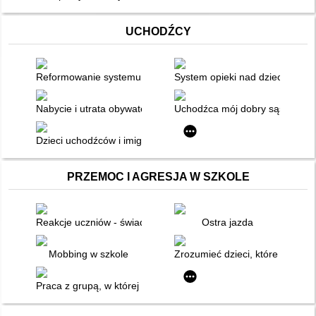
UCHODŹCY
Reformowanie systemu pomocy rodzinie i dziecku na Ukrainie
System opieki nad dzieckiem na
Nabycie i utrata obywatelstwa polskiego przez dziecko
Uchodźca mój dobry sąsiad
Dzieci uchodźców i imigrantów w polskiej szkole
PRZEMOC I AGRESJA W SZKOLE
Reakcje uczniów - świadków przemocy wobec nieakceptowany
Ostra jazda
Mobbing w szkole
Zrozumieć dzieci, które krzywd
Praca z grupą, w której pojawia się zjawisko przemocy rówie