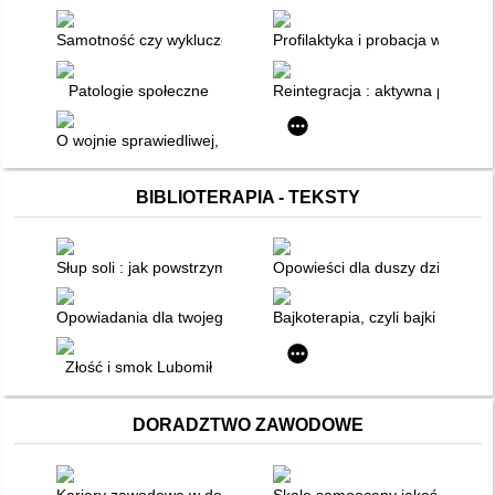
Samotność czy wykluczenie społeczne osób starszych?
Profilaktyka i probacja w środo
Patologie społeczne
Reintegracja : aktywna polityka
O wojnie sprawiedliwej, czyli w jaki sposób sprzeciwiac się pog
BIBLIOTERAPIA - TEKSTY
Słup soli : jak powstrzymać szkolnych dręczycieli
Opowieści dla duszy dziecięcej
Opowiadania dla twojego dziecka. Część 1
Bajkoterapia, czyli bajki - poma
Złość i smok Lubomił
DORADZTWO ZAWODOWE