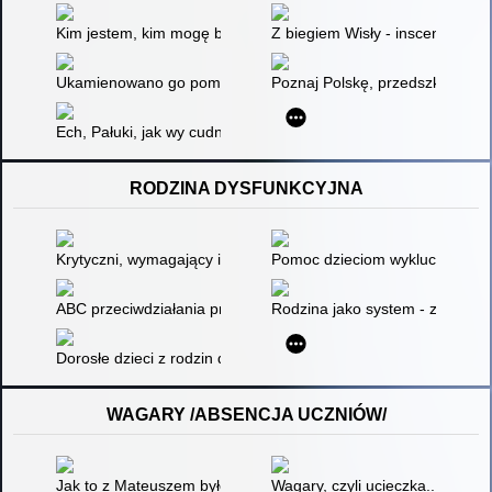
Kim jestem, kim mogę być? : poradnik wychowawczo-dydaktycz
Z biegiem Wisły - inscenizacja
Ukamienowano go pomnikiem?
Poznaj Polskę, przedszkolaku : 
Ech, Pałuki, jak wy cudne
RODZINA DYSFUNKCYJNA
Krytyczni, wymagający i dysfunkcyjni rodzice : jak wyznaczać 
Pomoc dzieciom wykluczonym s
ABC przeciwdziałania przemocy w rodzinie - diagnoza, interw
Rodzina jako system - zaburzen
Dorosłe dzieci z rodzin dysfunkcyjnych, czyli Kilka słów o 
WAGARY /ABSENCJA UCZNIÓW/
Jak to z Mateuszem było
Wagary, czyli ucieczka... ale d