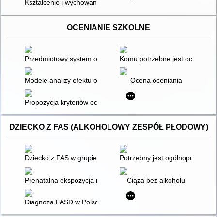
Kształcenie i wychowanie młodzieży na rzecz bezpieczeństwa :
OCENIANIE SZKOLNE
Przedmiotowy system oceniania : język angielski i niemiecki - 
Komu potrzebne jest ocenianie
Modele analizy efektu oceniającego w pomiarze edukacyjnym
Ocena oceniania
Propozycja kryteriów ocen z matematyki w klasach IV-VI szkoł
DZIECKO Z FAS (ALKOHOLOWY ZESPÓŁ PŁODOWY)
Dziecko z FAS w grupie przedszkolnej : zachowanie, trudności
Potrzebny jest ogólnopolski s
Prenatalna ekspozycja na alkohol (PAE)
Ciąża bez alkoholu
Diagnoza FASD w Polsce - możliwości, wyzwania, konieczne z