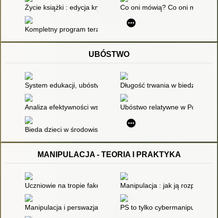
Życie książki : edycja krytyczna na podstawie wydania z 1951 r
Co oni mówią? Co oni myślą? : 
Kompletny program terapii SAZ dla osób z zaburzeniami ze sp
UBÓSTWO
System edukacji, ubóstwo, wykluczenie społeczne
Długość trwania w biedzie a pro
Analiza efektywności współdziałania państwa i organizacji po
Ubóstwo relatywne w Polsce w 
Bieda dzieci w środowisku wielkomiejskim (na przykładzie Łodz
MANIPULACJA - TEORIA I PRAKTYKA
Uczniowie na tropie fake newsów : -zbiór wskazówek i zadań ro
Manipulacja : jak ją rozpoznać i
Manipulacja i perswazja : scenariusz lekcji języka polskiego
PS to tylko cybermanipulacja