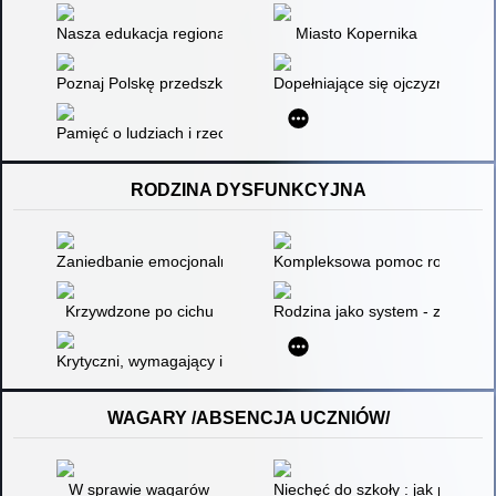
Nasza edukacja regionalna - od tradycji do współczesności
Miasto Kopernika
Poznaj Polskę przedszkolaku! Mazowieckie, otwórz się! / Beat
Dopełniające się ojczyzny
Pamięć o ludziach i rzeczach
RODZINA DYSFUNKCYJNA
Zaniedbanie emocjonalne w dzieciństwie źródłem problemów w b
Kompleksowa pomoc rodzinie 
Krzywdzone po cichu
Rodzina jako system - zaburzen
Krytyczni, wymagający i dysfunkcyjni rodzice : jak wyznaczać 
WAGARY /ABSENCJA UCZNIÓW/
W sprawie wagarów
Niechęć do szkoły : jak pomóc d