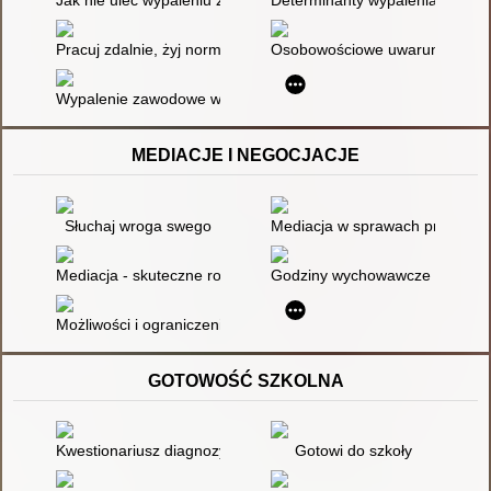
Pracuj zdalnie, żyj normalnie : poczuj wolność wyboru jak, gdz
Osobowościowe uwarunkowania 
Wypalenie zawodowe w perspektywie wyzwań współczesnego 
MEDIACJE I NEGOCJACJE
Słuchaj wroga swego
Mediacja w sprawach przemoc
Mediacja - skuteczne rozwiązanie?
Godziny wychowawcze z nastola
Możliwości i ograniczenia mediacji w rozwiązywaniu konfliktów
GOTOWOŚĆ SZKOLNA
Kwestionariusz diagnozy dziecka rozpoczynającego naukę w kl
Gotowi do szkoły