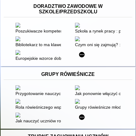
DORADZTWO ZAWODOWE W
SZKOLE/PRZEDSZKOLU
Poszukiwacze kompetencji" Scenariusz lekcji dla klas III
Szkoła a rynek pracy : podręcz
Bibliotekarz to ma klawe życie
Czym oni się zajmują? : ćwiczen
Europejskie wzorce dobrej praktyki kształcenia i szkolenia z
GRUPY RÓWIEŚNICZE
Przygotowanie nauczycieli przedszkoli oraz edukacji wczesnos
Jak ponownie włączyć osobę w
Rola rówieśniczego wsparcia wobec ucznia w kryzysie emocjon
Grupy rówieśnicze młodzieży
Jak nauczyć uczniów rozwiązywać konflikty rówieśnicze?