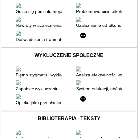
Gdzie się podziało moje dzieciństwo : o dorosłych dzieciach al
Problemowe picie alkoholu prze
Nawroty w uzależnieniach
Uzależnienie od alkoholu ludzi
Doświadczenia traumatyczne a uzależnienie od alkoholu
WYKLUCZENIE SPOŁECZNE
Piętno stygmatu i wykluczenia
Analiza efektywności współdzia
Zapobiec wykluczeniu - rola terapeutów i rodziców we włączan
System edukacji, ubóstwo, wyk
Opieka jako przesłanka społecznej marginalizacji
BIBLIOTERAPIA - TEKSTY