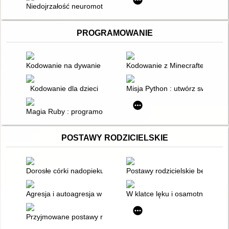
Niedojrzałość neuromotoryczna dzieci i dorosłych : Testy Prze
PROGRAMOWANIE
Kodowanie na dywanie w przedszkolu, w szkole i w domu
Kodowanie z Minecraftem® : budu
Kodowanie dla dzieci
Misja Python : utwórz swoją ko
Magia Ruby : programowanie na wesoło
POSTAWY RODZICIELSKIE
Dorosłe córki nadopiekuńczych rodziców w związku intymno-
Postawy rodzicielskie bezdomn
Agresja i autoagresja w procesie zmagania się z trudnościami
W klatce lęku i osamotnienia :
Przyjmowane postawy rodzicielskie a podejmowane role w rodzi