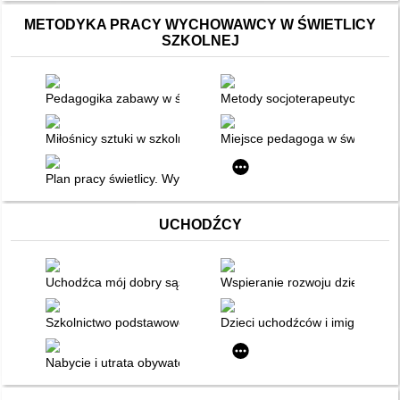
METODYKA PRACY WYCHOWAWCY W ŚWIETLICY
SZKOLNEJ
Pedagogika zabawy w świetlicy szkolnej
Metody socjoterapeutyczne wyko
Miłośnicy sztuki w szkolnej świetlicy
Miejsce pedagoga w świetlicy
Plan pracy świetlicy. Wychowanie do wartości i kształtowanie po
UCHODŹCY
Uchodźca mój dobry sąsiad
Wspieranie rozwoju dziecka na 
Szkolnictwo podstawowe na Ukrainie
Dzieci uchodźców i imigrantów w
Nabycie i utrata obywatelstwa polskiego przez dziecko