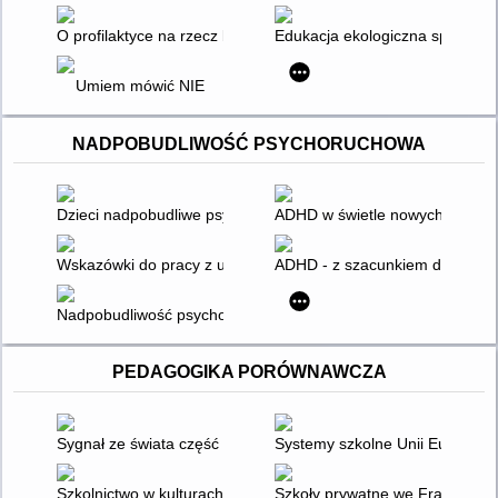
O profilaktyce na rzecz bezpieczeństwa szkolnego : teoria i pra
Edukacja ekologiczna społecze
Umiem mówić NIE
NADPOBUDLIWOŚĆ PSYCHORUCHOWA
Dzieci nadpobudliwe psychoruchowo w wieku przedszkolnym - 
ADHD w świetle nowych badań :
Wskazówki do pracy z uczniem z ADHD
ADHD - z szacunkiem dla genó
Nadpobudliwość psychoruchowa u dzieci - problemy diagnozy
PEDAGOGIKA PORÓWNAWCZA
Sygnał ze świata część V: Edukacja w Meksyku
Systemy szkolne Unii Europejsk
Szkolnictwo w kulturach Afryki : tradycje wychowawcze oraz w
Szkoły prywatne we Francji