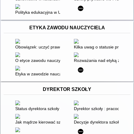
Polityka edukacyjna w USA
ETYKA ZAWODU NAUCZYCIELA
Obowiązek: uczyć prawdy
Kilka uwag o statusie prawno-
O etyce zawodu nauczyciela
Rozważania nad etyką zawodu 
Etyka w zawodzie nauczyciela
DYREKTOR SZKOŁY
Status dyrektora szkoły : poradnik dla samorządów i dyrekto
Dyrektor szkoły : pracodawca, 
Jak mądrze kierować szkołą?
Decyzje dyrektora szkoły i plac