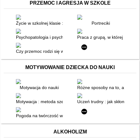
PRZEMOC I AGRESJA W SZKOLE
Życie w szkolnej klasie : jak poprawić relacje i zapobiegać pr
Portreciki
Psychopatologia i psychoprofilaktyka : przejawy narkomanii, a
Praca z grupą, w której pojawi
Czy przemoc rodzi się w szkole?
MOTYWOWANIE DZIECKA DO NAUKI
Motywacja do nauki
Różne sposoby na to, aby uczni
Motywacja : metoda sześciu kroków
Uczeń trudny : jak skłonić go d
Pogoda na twórczość w szkole
ALKOHOLIZM