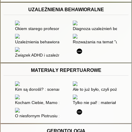
UZALEŻNIENIA BEHAWIORALNE
Okiem starego profesora. (73),
Diagnoza uzależnień behawiora
Uzależnienia behawioralne
Rozważania na temat "uzależni
Związek ADHD i uzależnień behawioralnych u osób dorosłych
MATERIAŁY REPERTUAROWE
Kim są dorośli? : scenariusz słowno-muzyczny z okazji Mię
Ale to już było, czyli pożegnan
Kocham Ciebie, Mamo : scenariusz konkursu recytatorskiego dla
Tylko nie pal! : materiał repert
O niesfornym Piotrusiu : scenka humorystyczna z okazji Dnia
GERONTOLOGIA