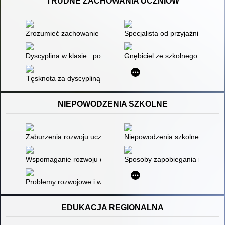
TRUDNE ZACHOWANIA UCZNIÓW
Zrozumieć zachowanie ucznia
Specjalista od przyjaźni potrze
Dyscyplina w klasie : poradnik pedagogiczny
Gnębiciel ze szkolnego boiska
Tęsknota za dyscypliną
NIEPOWODZENIA SZKOLNE
Zaburzenia rozwoju uczniów a niepowodzenia szkolne
Niepowodzenia szkolne: Uwaga
Wspomaganie rozwoju dziecka z ryzyka dysleksji
Sposoby zapobiegania i przeciw
Problemy rozwojowe i wychowawcze wczesnego dzieciństwa
EDUKACJA REGIONALNA