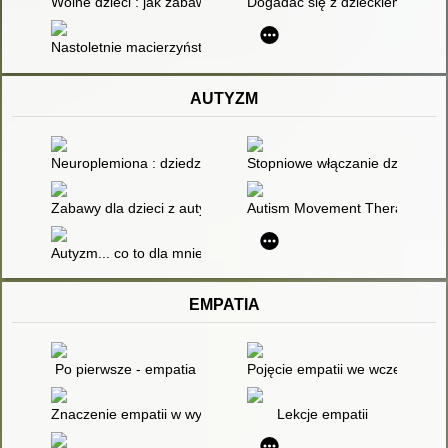
Wolne dzieci : jak zabawa sprawia, że dzieci są szczęśliwe, bar
Dogadać się z dzieckiem : coach
Nastoletnie macierzyństwo - czy i jak szkoła powinna wspierać
AUTYZM
Neuroplemiona : dziedzictwo autyzmu i przyszłość neuroróżno
Stopniowe włączanie dzieci o p
Zabawy dla dzieci z autyzmem
Autism Movement Therapy : ter
Autyzm... co to dla mnie znaczy? : podręcznik z ćwiczeniami d
EMPATIA
Po pierwsze - empatia
Pojęcie empatii we wcześniejs
Znaczenie empatii w wyjaśnianiu zjawiska cyberbullingu wśród
Lekcje empatii