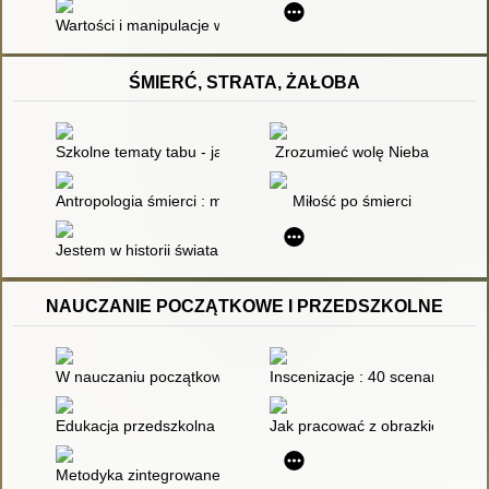
Wartości i manipulacje w podręcznikach szkolnych : praca zbi
ŚMIERĆ, STRATA, ŻAŁOBA
Szkolne tematy tabu - jak pomóc dzieciom w przejściu żałoby
Zrozumieć wolę Nieba
Antropologia śmierci : myśl francuska
Miłość po śmierci
Jestem w historii świata : śmierć i ceremonie żałobne w literat
NAUCZANIE POCZĄTKOWE I PRZEDSZKOLNE
W nauczaniu początkowym inaczej
Inscenizacje : 40 scenariuszy p
Edukacja przedszkolna i wczesnoszkolna wyzwaniem dla nauc
Jak pracować z obrazkiem
Metodyka zintegrowanej działalności szkolno-pozaszkolnej uc