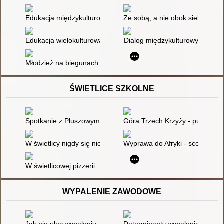
Edukacja międzykulturowa : kreowanie tożsamości dziecka
Ze sobą, a nie obok siebie : (e
Edukacja wielokulturowa
Dialog międzykulturowy
Młodzież na biegunach życia społecznego
ŚWIETLICE SZKOLNE
Spotkanie z Pluszowym Misiem. / Scenariusz zajęć świetlico
Góra Trzech Krzyży - punkt wid
W świetlicy nigdy się nie nudzimy : Gry i zabawy na każdy dzi
Wyprawa do Afryki - scenariusz
W świetlicowej pizzerii : scenariusz zajęć świetlicowych
WYPALENIE ZAWODOWE
Jak nie ulec wypaleniu zawodowemu?
Determinanty wypalenia zawod