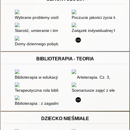
Wybrane problemy osób starszych w dobie zmian cywilizacyjn
Poczucie jakości życia ludzi s
Starość, umieranie i śmierć : jak się z tym pogodzić?
Związek indywidualnej hierarchii
Domy dziennego pobytu jedną z form pomocy środowiskowej dl
BIBLIOTERAPIA - TEORIA
Biblioterapia w edukacji dziecka niepełnosprawnego intelektualn
Arteterapia. Cz. 3,
Terapeutyczna rola biblioteki szkolnej
Scenariusze zajęć z elementami
Biblioterapia : z zagadnień pomocy niepełnosprawnym użytkow
DZIECKO NIEŚMIAŁE