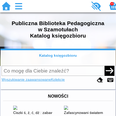
0
Publiczna Biblioteka Pedagogiczna
w Szamotułach
Katalog księgozbioru
Katalog księgozbioru
Wyszukiwanie zaawansowane
Kolekcje
NOWOŚCI
Ciszki ś, ź, ć, dź : zabawy z głoskami
Zafascynowani światem : efekty