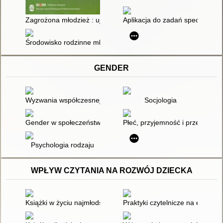
Zagrożona młodzież : ujęcie kompleksowe dla nauczycieli, pr
Aplikacja do zadań specjalnych
Środowisko rodzinne młodych mężczyzn popełniających przes
GENDER
Wyzwania współczesnej pedagogiki
Socjologia
Gender w społeczeństwie polskim
Płeć, przyjemność i przemoc : k
Psychologia rodzaju
WPŁYW CZYTANIA NA ROZWÓJ DZIECKA
Książki w życiu najmłodszych
Praktyki czytelnicze na ekranie 