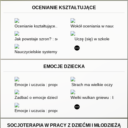
OCENIANIE KSZTAŁTUJĄCE
Ocenianie kształtujące... świadomość
Wokół oceniania w nauczaniu 
Jak powstaje szron? : scenariusz lekcji języka polskiego w kla
Uczę (się) w szkole
Nauczycielskie systemy oceniania : trafność oceniania na lekcj
EMOCJE DZIECKA
Emocje i uczucia : propozycje aktywności dla dzieci młodszych 
Strach ma wielkie oczy
Zadbać o emocje dziecka w zabawie. Metody polegające na od
Wielki wulkan gniewu : bajka z 
Emocje i uczucia : propozycje aktywności dla dzieci młodszych 
SOCJOTERAPIA W PRACY Z DZIEĆMI I MŁODZIEŻĄ