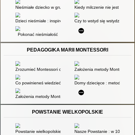
Nieśmiałe dziecko w grupie przedszkolnej : jak efektywnie ws
Kiedy milczenie nie jest złotem
Dzieci nieśmiałe : inspirowanie do działania metodą story-line
Czy to wstyd się wstydzić? : Pr
Pokonać nieśmiałość
PEDAGOGIKA MARII MONTESSORI
Zrozumieć Montessori czyli Maria Montessori o wychowaniu d
Założenia metody Montessori w
Co powinieneś wiedzieć o swoim dziecku
Domy dziecięce : metoda pedag
Założenia metody Montessori wsparciem nauroróżnorodnośi
POWSTANIE WIELKOPOLSKIE
Powstanie wielkopolskie 1918-1919 : spojrzenie po 90 latach
Nasze Powstanie : w 100 roczn