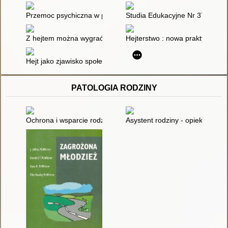
Przemoc psychiczna w przestrzeni publicznej
Studia Edukacyjne Nr 37/2015
Z hejtem można wygrać : o sposobach reagowania na hejt i m
Hejterstwo : nowa praktyka kul
Hejt jako zjawisko społeczne zaprzeczające grzeczności językow
PATOLOGIA RODZINY
Ochrona i wsparcie rodziny w pracy z osobami objętymi dozo
Asystent rodziny - opiekun czy 