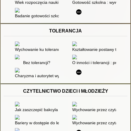
Wiek rozpoczęcia nauki szkolnej
Gotowość szkolna : wywiad z p
Badanie gotowości szkolnej sześciolatka
TOLERANCJA
Wychowanie ku tolerancji
Kształtowanie postawy tolerancj
Bez tolerancji?
O inności i tolerancji : przedszk
Charyzma i autorytet wychowawcy a problem kary, tolerancji i
CZYTELNICTWO DZIECI I MŁODZIEŻY
Jak zaszczepić bakcyla czytania?
Wychowanie przez czytanie
Bariery w dostępie do lektury i rozrywek umysłowych
Wychowanie przez czytanie