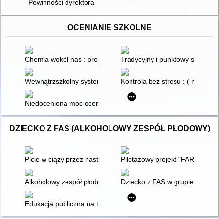
Powinności dyrektora
OCENIANIE SZKOLNE
Chemia wokół nas : projekt systemu oceniania : poradnik meto
Tradycyjny i punktowy sposób oc
Wewnątrzszkolny system oceniania : poradnik lidera wewnątrz
Kontrola bez stresu : ( na przykła
Niedoceniona moc oceniania
DZIECKO Z FAS (ALKOHOLOWY ZESPÓŁ PŁODOWY)
Picie w ciąży przez nastolatki - jak podwyższyć skuteczność za
Pilotażowy projekt "FAR SEAS"
Alkoholowy zespół płodu jako zespół wad wrodzonych utrudnia
Dziecko z FAS w grupie przedsz
Edukacja publiczna na temat FASD - ważny element profilaktyk