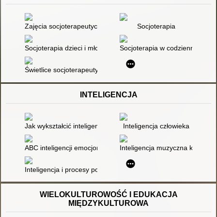
Zajęcia socjoterapeutyczne w szkole
Socjoterapia
Socjoterapia dzieci i młodzieży : diagnoza i metody pracy
Socjoterapia w codziennej pra
Świetlice socjoterapeutyczne w opinii wychowawców
INTELIGENCJA
Jak wykształcić inteligencję emocjonalną : kształcenie zinteg
Inteligencja człowieka
ABC inteligencji emocjonalnej w praktyce
Inteligencja muzyczna kandydat
Inteligencja i procesy poznawcze
WIELOKULTUROWOŚĆ I EDUKACJA
MIĘDZYKULTUROWA