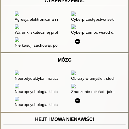
CYBERPRZEMOC
Agresja elektroniczna i mobbing elektroniczny gimnazjalistó
Cyberprzestępstwa seksualne 
Warunki skutecznej profilaktyki cyberprzemocy rówieśniczej
Cyberprzemoc wśród dzieci i m
Nie kasuj, zachowaj, pokaż - profilaktyka i przeciwdziałanie c
MÓZG
Neurodydaktyka : nauczanie i uczenie się przyjazne mózgowi
Obrazy w umyśle : studia nad p
Neuropsychologia kliniczna : urazy mózgu. 1
Znaczenie miłości : jak uczuci
Neuropsychologia kliniczna : urazy mózgu. 2
HEJT I MOWA NIENAWIŚCI