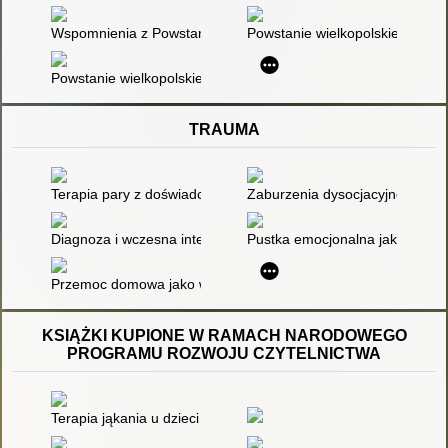
Wspomnienia z Powstania Wielkopolskiego
Powstanie wielkopolskie 1918-1
Powstanie wielkopolskie i jego echa
TRAUMA
Terapia pary z doświadczeniem traumy
Zaburzenia dysocjacyjne po trau
Diagnoza i wczesna interwencja traumy dziecięcej
Pustka emocjonalna jako efekt 
Przemoc domowa jako wydarzenie traumatyczne
KSIĄŻKI KUPIONE W RAMACH NARODOWEGO
PROGRAMU ROZWOJU CZYTELNICTWA
Terapia jąkania u dzieci w młodszym wieku szkolnym : podręc