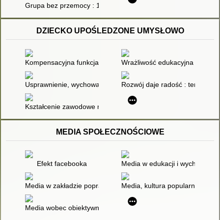
Grupa bez przemocy : 162 zabawy i ćwiczenia dla dzieci w wi
DZIECKO UPOŚLEDZONE UMYSŁOWO
Kompensacyjna funkcja internatu w procesie socjalizacji dzie
Wrażliwość edukacyjna dziecka
Usprawnienie, wychowanie i nauczanie osób z głębszym upo
Rozwój daje radość : terapia d
Kształcenie zawodowe młodzieży upośledzonej umysłowo w sto
MEDIA SPOŁECZNOŚCIOWE
Efekt facebooka
Media w edukacji i wychowaniu
Media w zakładzie poprawczym - wróg czy sprzymierzeniec w pr
Media, kultura popularna, eduk
Media wobec obiektywnej rzeczywistości