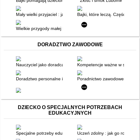
Bajki pomagają dzieciom : opowieści, które uzdrawiają, pocies
Złość i smok Lubomił
Mały wielki przyjaciel : jak pokochałem zwierzątko, którego nikt 
Bajki, które leczą. Część 2
Wielkie przygody małej kropelki wody : bardzo pouczająca hist
DORADZTWO ZAWODOWE
Nauczyciel jako doradca zawodowy
Kompetencje ważne w szkole, ko
Doradztwo personalne i zawodowe
Poradnictwo zawodowe : rozwó
DZIECKO O SPECJALNYCH POTRZEBACH
EDUKACYJNYCH
Specjalne potrzeby edukacyjne uczniów z niepełnosprawnościam
Uczeń zdolny : jak go rozpozna