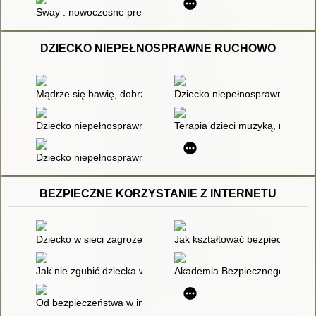
Sway : nowoczesne prezentacje w popularyzacji czytelnictwa
DZIECKO NIEPEŁNOSPRAWNE RUCHOWO
Mądrze się bawię, dobrze się uczę : przygotowanie dzieci ni
Dziecko niepełnosprawne w rod
Dziecko niepełnosprawne ruchowo. Cz. 1
Terapia dzieci muzyką, ruchem
Dziecko niepełnosprawne ruchowo na drodze do niezależności
BEZPIECZNE KORZYSTANIE Z INTERNETU
Dziecko w sieci zagrożeń : ryzykowne zachowania internetowe d
Jak kształtować bezpieczniejsz
Jak nie zgubić dziecka w sieci?
Akademia Bezpiecznego Człow
Od bezpieczeństwa w internecie do obywatelstwa cyfrowego : p