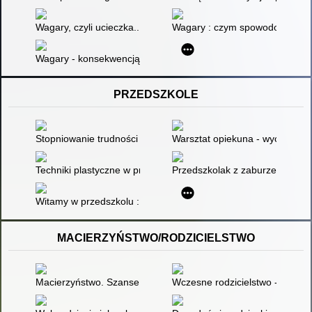
Wagary, czyli ucieczka... ale dokąd?
Wagary : czym spowodowana jest
Wagary - konsekwencją kryzysu współczesnej szkoły
PRZEDSZKOLE
Stopniowanie trudności zadań w edukacji przedszkolnej i szko
Warsztat opiekuna - wychowawc
Techniki plastyczne w pracy z dziećmi : inspirujące propozycje
Przedszkolak z zaburzeniami o
Witamy w przedszkolu : propozycje aktywności dla dzieci młod
MACIERZYŃSTWO/RODZICIELSTWO
Macierzyństwo. Szanse i ograniczenia : perspektywa psycholog
Wczesne rodzicielstwo - zagroże