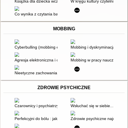
Książka dla dziecka wczoraj, dziś, jutro
W kręgu kultury czytelniczej dzi
Co wynika z czytania bajek
MOBBING
Cyberbulling (mobbing elektroniczny) wśród uczniów szkół p
Mobbing i dyskryminacja w miej
Agresja elektroniczna i cyberbullying jako ryzykowne zachowa
Mobbing w pracy nauczyciela : j
Nieetyczne zachowania w miejscu pracy na przykładzie mobbi
ZDROWIE PSYCHICZNE
Czarownicy i psychiatrzy
Wsłuchać się w siebie...potrzeb
Perfekcyjni do bólu : jak uwolnić się od perfekcjonizmu masku
Zdrowie psychiczne najmłodszyc