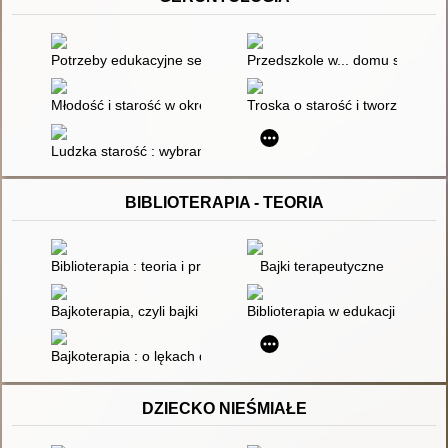
Potrzeby edukacyjne seniorów a uniwersytet trzeciego wieku
Przedszkole w... domu spokojnej
Młodość i starość w okresie ponowoczesności
Troska o starość i tworzenie wł
Ludzka starość : wybrane zagadnienia gerontologii społecznej
BIBLIOTERAPIA - TEORIA
Biblioterapia : teoria i praktyka : poradnik
Bajki terapeutyczne
Bajkoterapia, czyli bajki - pomagajki dla małych i dużych
Biblioterapia w edukacji czyteln
Bajkoterapia : o lękach dzieci i nowej metodzie terapii
DZIECKO NIEŚMIAŁE