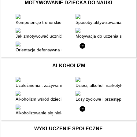
MOTYWOWANIE DZIECKA DO NAUKI
Kompetencje trenerskie w pracy nauczyciela : jak zmotywować
Sposoby aktywizowania uczniów w
Jak zmotywować uczniów do działania
Motywacja do uczenia się ucz
Orientacja defensywna ucznia
ALKOHOLIZM
Uzależnienia : zażywanie i nadużywanie
Dzieci, alkohol, narkotyki : prz
Alkoholizm wśród dzieci i młodzieży wezwaniem dla rodziców
Losy życiowe i przestępczość m
Alkoholizowanie się nieletnich i jego konsekwencje
WYKLUCZENIE SPOŁECZNE