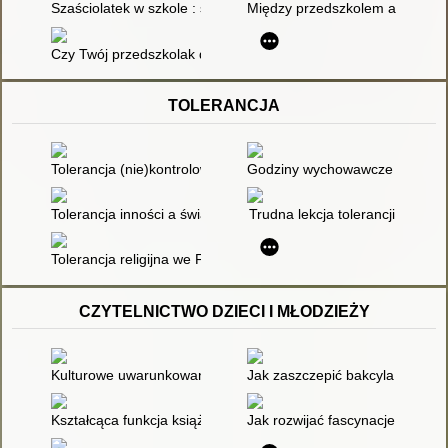
Szaściolatek w szkole : społeczno-emocjonalne wymiary przej
Między przedszkolem a szkołą :
Czy Twój przedszkolak dojrzał do nauki? : dobry start
TOLERANCJA
Tolerancja (nie)kontrolowana : z prof. Barbarą Weigl, psych
Godziny wychowawcze z nastola
Tolerancja inności a świadomość społeczna wobec zdrowia se
Trudna lekcja tolerancji
Tolerancja religijna we Francji
CZYTELNICTWO DZIECI I MŁODZIEŻY
Kulturowe uwarunkowania poziomu czytelnictwa
Jak zaszczepić bakcyla czytani
Kształcąca funkcja książki : na przykładzie publikacji Wydaw
Jak rozwijać fascynacje czyteln