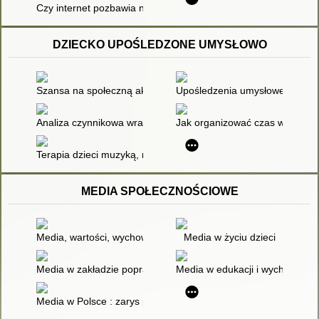
Czy internet pozbawia nas empatii?
DZIECKO UPOŚLEDZONE UMYSŁOWO
Szansa na społeczną akceptację : wybrane uwarunkowania r
Upośledzenia umysłowe a rozwó
Analiza czynnikowa wrażliwości edukacyjnej jako źródło poznan
Jak organizować czas wolny dz
Terapia dzieci muzyką, ruchem, i mową
MEDIA SPOŁECZNOŚCIOWE
Media, wartości, wychowanie
Media w życiu dzieci
Media w zakładzie poprawczym - wróg czy sprzymierzeniec w pr
Media w edukacji i wychowaniu
Media w Polsce : zarys problematyki