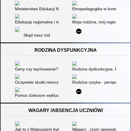
Ministerstwo Edukacji Narodowej o edukacji regionalnej - dzie
Etnopedagogika w kontekście wie
Edukacja regionalna i międzykulturowa
Moja rodzina, mój region, moja 
Skąd nasz ród
RODZINA DYSFUNKCYJNA
Geny czy wychowanie? : co wyrośnie z naszych dzieci i dlacze
Rodzina dysfunkcyjna. Przyczyny
Oczywiste skutki nieoczywistej przemocy
Rodzina ryzyka - perspektywa 
Pomoc dzieciom wykluczonym społecznie
WAGARY /ABSENCJA UCZNIÓW/
Jak to z Mateuszem było
Wagary : czym spowodowana jest