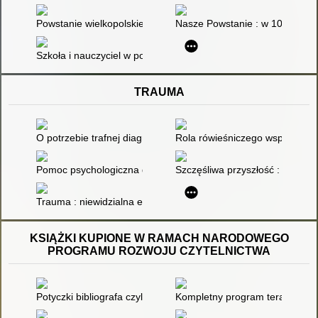
Powstanie wielkopolskie : 1918-1919: zarys dziejów
Nasze Powstanie : w 100 roczn
Szkoła i nauczyciel w powstaniu wielkopolskim : 1918-1919 rok
TRAUMA
O potrzebie trafnej diagnozy traumy
Rola rówieśniczego wsparcia wo
Pomoc psychologiczna dla osób ocalałych z traumy kompleks
Szczęśliwa przyszłość : uwolnij
Trauma : niewidzialna epidemia : jak ją oswoić
KSIĄŻKI KUPIONE W RAMACH NARODOWEGO
PROGRAMU ROZWOJU CZYTELNICTWA
Potyczki bibliografa czyli Bibliografia od kuchni
Kompletny program terapii SAZ 