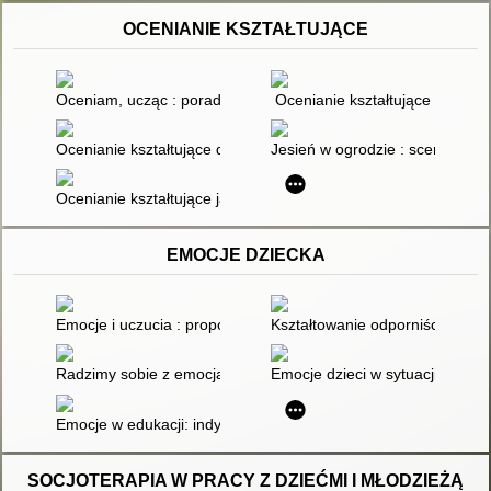
OCENIANIE KSZTAŁTUJĄCE
Oceniam, ucząc : poradnik dla nauczycilei edukacji wczesnosz
Ocenianie kształtujące
Ocenianie kształtujące dobrą alternatywą dla tradycyjnego mo
Jesień w ogrodzie : scenariusz 
Ocenianie kształtujące jako jeden ze sposobów wspierania dzi
EMOCJE DZIECKA
Emocje i uczucia : propozycje aktywności dla dzieci młodszych 
Kształtowanie odporniści emocj
Radzimy sobie z emocjami : zajęcia ze starszymi dziećmi
Emocje dzieci w sytuacji kryzy
Emocje w edukacji: indyjski przepis na harmonijny rozwój
SOCJOTERAPIA W PRACY Z DZIEĆMI I MŁODZIEŻĄ