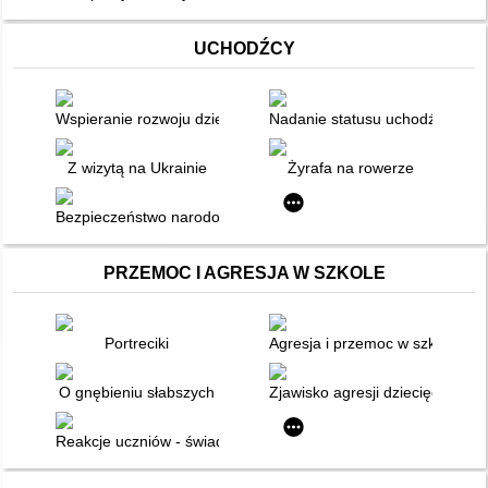
UCHODŹCY
Wspieranie rozwoju dziecka na Ukrainie
Nadanie statusu uchodźcy mało
Z wizytą na Ukrainie
Żyrafa na rowerze
Bezpieczeństwo narodowe Polski w kontekście kryzysu ukraińsk
PRZEMOC I AGRESJA W SZKOLE
Portreciki
Agresja i przemoc w szkole : p
O gnębieniu słabszych
Zjawisko agresji dziecięcej w sz
Reakcje uczniów - świadków przemocy wobec nieakceptowany