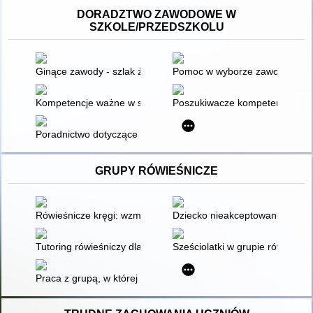
DORADZTWO ZAWODOWE W
SZKOLE/PRZEDSZKOLU
Ginące zawody - szlak żelaza i kowalskich tradycji : scenariusz
Pomoc w wyborze zawodu
Kompetencje ważne w szkole, kompetencje ważne na rynku pracy
Poszukiwacze kompetencji" Scenar
Poradnictwo dotyczące kariery na różnych etapach życia - od j
GRUPY RÓWIEŚNICZE
Rówieśnicze kręgi: wzmacnianie i upokarzanie
Dziecko nieakceptowane przez 
Tutoring rówieśniczy dla dziecka ze spektrum autyzmu
Sześciolatki w grupie rówieśnicz
Praca z grupą, w której pojawia się zjawisko przemocy rówie