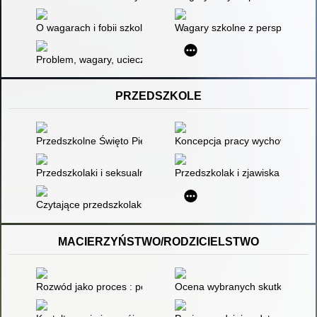
O wagarach i fobii szkolnej w literaturze
Wagary szkolne z perspektywy u
Problem, wagary, ucieczka, czarna dziura, niezapominajka : sc
PRZEDSZKOLE
Przedszkolne Święto Piernika
Koncepcja pracy wychowawczo-dy
Przedszkolaki i seksualność
Przedszkolak i zjawiska atmosf
Czytające przedszkolaki : mit czy norma?
MACIERZYŃSTWO/RODZICIELSTWO
Rozwód jako proces : perspektywa dorosłych i dzieci
Ocena wybranych skutków ubezw