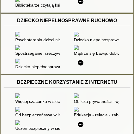
Bibliotekarze czytają książki. Młodzież też czyta
DZIECKO NIEPEŁNOSPRAWNE RUCHOWO
Psychoterapia dzieci niepełnosprawnych ruchowo
Dziecko niepełnosprawne w rod
Spostrzeganie, rzeczywistość, język
Mądrze się bawię, dobrze się u
Dziecko niepełnosprawne ruchowo. Cz. 2
BEZPIECZNE KORZYSTANIE Z INTERNETU
Więcej szacunku w sieci
Oblicza prywatności - wyzwania
Od bezpieczeństwa w internecie do obywatelstwa cyfrowego : p
Edukacja - relacja - zabawa : w
Uczeń bezpieczny w sieci : wspólna sprawa szkoły i rodziny