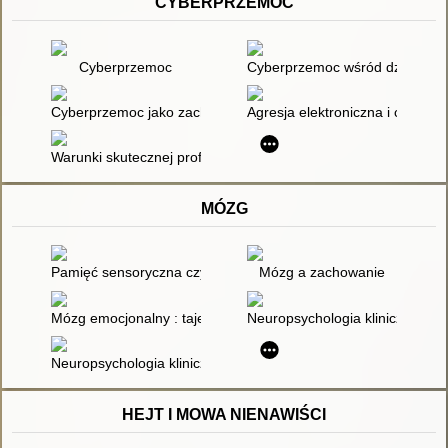
CYBERPRZEMOC
Cyberprzemoc
Cyberprzemoc wśród dzieci i m
Cyberprzemoc jako zachowanie problemowe pokolenia Y
Agresja elektroniczna i cyberb
Warunki skutecznej profilaktyki cyberprzemocy rówieśniczej
MÓZG
Pamięć sensoryczna czyli Myśleć ciałem : doskonalenie zaso
Mózg a zachowanie
Mózg emocjonalny : tajemnicze podstawy życia emocjonalneg
Neuropsychologia kliniczna Wa
Neuropsychologia kliniczna : urazy mózgu. 2
HEJT I MOWA NIENAWIŚCI