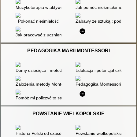
Muzykoterapia w aktywizowaniu dzieci nieśmiałych
Jak pomóc nieśmiałemu dzieck
Pokonać nieśmiałość
Zabawy ze sztuką : podręcznik 
Jak pracować z uczniem nieśmiałym?
PEDAGOGIKA MARII MONTESSORI
Domy dziecięce : metoda pedagogiki naukowej stosowana w w
Edukacja i potencjał człowieka
Założenia metody Montessori wsparciem dla neuroróżnorodno
Pedagogika Montessori w przeds
Pomóż mi policzyć to samemu : matematyka w ujęciu Marii Monte
POWSTANIE WIELKOPOLSKIE
Historia Polski od czasów najdawniejszych do 1990 roku
Powstanie wielkopolskie 1918-1