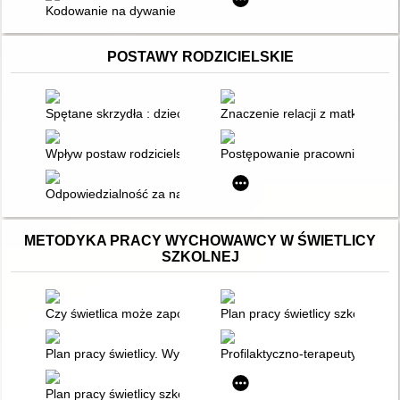
Kodowanie na dywanie w przedszkolu, w szkole i w domu
POSTAWY RODZICIELSKIE
Spętane skrzydła : dziecko jako ofiara rozgrywek emocjonalny
Znaczenie relacji z matką w pr
Wpływ postaw rodzicielskich na rozwój osobowości dziecka
Postępowanie pracownika instyt
Odpowiedzialność za najmłodszych - nie tylko w dobie pandem
METODYKA PRACY WYCHOWAWCY W ŚWIETLICY
SZKOLNEJ
Czy świetlica może zapobiegać niepowodzeniom szkolnym?
Plan pracy świetlicy szkolnej w
Plan pracy świetlicy. Wychowanie do wartości i kształtowanie po
Profilaktyczno-terapeutyczna op
Plan pracy świetlicy szkolnej : semestr II, cz. 3