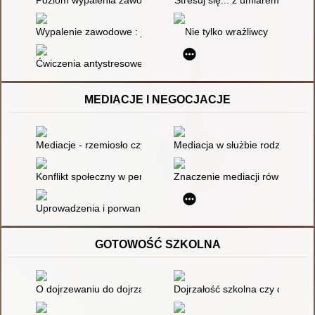
Wypalenie zawodowe : jak sobie z nim radzić?
Nie tylko wrażliwcy
Ćwiczenia antystresowe
MEDIACJE I NEGOCJACJE
Mediacje - rzemiosło czy sztuka
Mediacja w służbie rodziny
Konflikt społeczny w perspektywie socjologicznej i pedagogicz
Znaczenie mediacji rówieśnicz
Uprowadzenia i porwania rodzinne : wybrane konteksty kryzysó
GOTOWOŚĆ SZKOLNA
O dojrzewaniu do dojrzałości szkolnej
Dojrzałość szkolna czy dojrzało