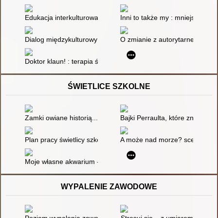
Edukacja interkulturowa w przedszkolu i szkole
Inni to także my : mniejszości n
Dialog międzykulturowy
O zmianie z autorytarnego spos
Doktor klaun! : terapia śmiechem, wolontariat, edukacja międz
ŚWIETLICE SZKOLNE
Zamki owiane historią... : scenariusz zajęć świetlicowych
Bajki Perraulta, które znamy i l
Plan pracy świetlicy szkolnej
A może nad morze? scenariusz z
Moje własne akwarium - scenariusz zajęć świetlicowych
WYPALENIE ZAWODOWE
Poziom wypalenia zawodowego wśród pracowników socjalnych
Stresuj się... z umiarem