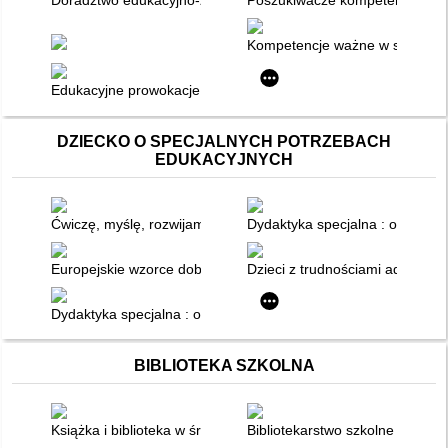
Doradztwo edukacyjno-zawodowe : przykładowe rozwiązania
Poszukiwacze kompetencji" Scenar
Kompetencje ważne w szkole, ko
Edukacyjne prowokacje : wykorzystanie etnografii performatyw
DZIECKO O SPECJALNYCH POTRZEBACH
EDUKACYJNYCH
Ćwiczę, myślę, rozwijam się : trening mowy i myślenia u dzieci
Dydaktyka specjalna : od syste
Europejskie wzorce dobrej praktyki kształcenia i szkolenia z
Dzieci z trudnościami adaptacy
Dydaktyka specjalna : od wzorca do interpretacji
BIBLIOTEKA SZKOLNA
Książka i biblioteka w środowisku edukacyjnym
Bibliotekarstwo szkolne : teoria 