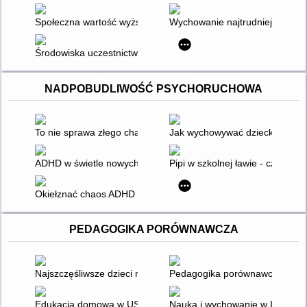
Społeczna wartość wyższego wykształcenia
Wychowanie najtrudniejsza ze 
Środowiska uczestnictwa społecznego jednostek, kategorii i gru
NADPOBUDLIWOŚĆ PSYCHORUCHOWA
To nie sprawa złego charakteru
Jak wychowywać dziecko z AD
ADHD w świetle nowych badań : objawy, przyczyny, diagnosty
Pipi w szkolnej ławie - czyli o
Okiełznać chaos ADHD w szkole : poradnik dla nauczycieli i rod
PEDAGOGIKA PORÓWNAWCZA
Najszczęśliwsze dzieci na świecie czyli Wychowanie po holend
Pedagogika porównawcza : zarys
Edukacja domowa w USA
Nauka i wychowanie w Izraelu