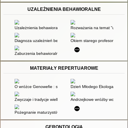
UZALEŻNIENIA BEHAWIORALNE
Uzależnienia behawioralne - problem społeczny i pedagogiczn
Rozważania na temat "uzależni
Diagnoza uzależnień behawioralnych
Okiem starego profesora. (73),
Zaburzenia behawioralne i zaburzenia nawyków
MATERIAŁY REPERTUAROWE
O wróżce Genowefie : scenariusz przedstawienia z okazji Dnia
Dzień Młodego Ekologa w bibliot
Zwyczaje i tradycje wielkanocne : scenariusz dziennych zajęć
Andrzejkowe wróżby wczoraj i d
Pożegnanie maturzystów : scenariusz artystyczny
GERONTOLOGIA