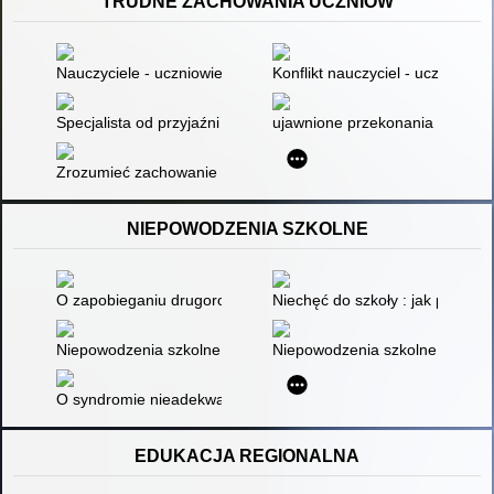
TRUDNE ZACHOWANIA UCZNIÓW
Nauczyciele - uczniowie : dwa spojrzenia na dyscyplinę w klasi
Konflikt nauczyciel - uczeń : uz
Specjalista od przyjaźni potrzebny od zaraz
ujawnione przekonania i "osobis
Zrozumieć zachowanie ucznia
NIEPOWODZENIA SZKOLNE
O zapobieganiu drugoroczności
Niechęć do szkoły : jak pomóc d
Niepowodzenia szkolne studentów
Niepowodzenia szkolne uczniów
O syndromie nieadekwatnych osiągnięć
EDUKACJA REGIONALNA