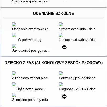
Szkoła a wypalenie zawodowe
OCENIANIE SZKOLNE
Ocenianie cząstkowe (noty)
System oceniania - do reformy!
W połowie drogi
Jak oceniać twórczość uczniów
Jak oceniać postępy uczniów : wskazówki dla nauczycieli
DZIECKO Z FAS (ALKOHOLOWY ZESPÓŁ PŁODOWY)
Alkoholowy zespół płodu jako zespół wad wrodzonych utrudnia
Potrzebny jest ogólnopolski s
Ciąża bez alkoholu
Diagnoza FASD w Polsce - możl
Specjalne potrzeby edukacyjne w praktyce pedagogicznej : wy