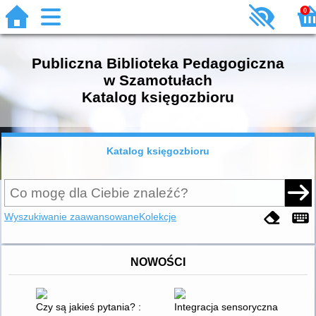
0
Publiczna Biblioteka Pedagogiczna
w Szamotułach
Katalog księgozbioru
Katalog księgozbioru
Wyszukiwanie zaawansowane
Kolekcje
NOWOŚCI
Czy są jakieś pytania? : szkice o najnowszej literaturze polskiej
Integracja sensoryczna a zabur