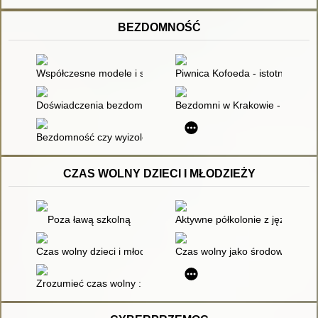
BEZDOMNOŚĆ
Współczesne modele i strategie resocjalizacji
Piwnica Kofoeda - istotny ele
Doświadczenia bezdomności. Bezdomni w ośrodku Monaru w 
Bezdomni w Krakowie - socjode
Bezdomność czy wyizolowanie społeczne?
CZAS WOLNY DZIECI I MŁODZIEŻY
Poza ławą szkolną
Aktywne półkolonie z językiem a
Czas wolny dzieci i młodzieży
Czas wolny jako środowisko ży
Zrozumieć czas wolny : przeobrażenia, tożsamość, doświadcz