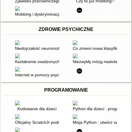
Zjawisko pracowniczego mobbingu w szkole
Czy to już mobbing?
Mobbing i dyskryminacja w miejscu pracy
ZDROWIE PSYCHICZNE
Niedojrzałość neuromotoryczna dzieci i dorosłych : Testy Prze
Co zmieni nowa klasyfikacja ch
Kształcenie osadzonych w zakładach zamkniętych w aspekcie 
Niezwykły mózg nastolatka
Internet w pomocy psychologicznej i promocji zdrowia psychi
PROGRAMOWANIE
Kodowanie dla dzieci
Python dla dzieci : programowa
Oficjalny ScratchJr podręcznik : pomóż swojemu dziecku w n
Misja Python : utwórz swoją ko