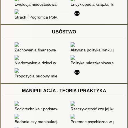
Ewolucja niedostosowania społecznego jako rezultat zmian w z
Encyklopedia książki. Tom 2,
Strach i Pogromca Potworów
UBÓSTWO
Zachowania finansowe a podatność na ubóstwo gospodarstw 
Aktywna polityka rynku pracy n
Niedożywienie dzieci w Polsce: korelat ubóstwa czy problem z
Polityka mieszkaniowa wobec u
Propozycja budowy miernika biedy skumulowanej w Polsce
MANIPULACJA - TEORIA I PRAKTYKA
Socjotechnika : podstawy manipulacji w praktyce
Rzeczywistość czy jej karykatu
Badania czy manipulacja
Przemoc psychiczna w przestrze