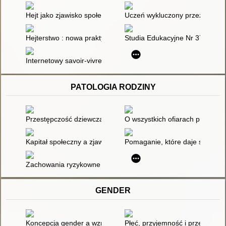
Hejt jako zjawisko społeczne zaprzeczające grzeczności językow
Uczeń wykluczony przez hejt w
Hejterstwo : nowa praktyka kulturowa? : geneza, przypadki, d
Studia Edukacyjne Nr 37/2015
Internetowy savoir-vivre, czyli jak wskoczyć na wyższy poziom 
PATOLOGIA RODZINY
Przestępczość dziewcząt : rodzaje i uwarunkowania
O wszystkich ofiarach przemo
Kapitał społeczny a zjawiska patologii społecznej w wielkim mi
Pomaganie, które daje siłę
Zachowania ryzykowne nastolatków : nowa jakość ryzyka - ryz
GENDER
Koncepcja gender a wzrost gospodarczy
Płeć, przyjemność i przemoc : k