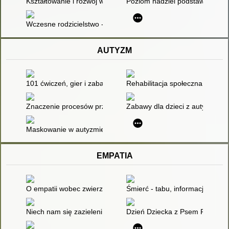
Kształtowanie i rozwój wzajemnej relacji z dzieckiem w pierwsz
Poziom nadziei podstawowej, po
Wczesne rodzicielstwo - przyczyny, pomoc, profilaktyka
AUTYZM
101 ćwiczeń, gier i zabaw dla dzieci z autyzmem, zespołem Asp
Rehabilitacja społeczna i zawo
Znaczenie procesów przetwarzania sensorycznego w rozwoju k
Zabawy dla dzieci z autyzmem
Maskowanie w autyzmie - analiza zjawiska
EMPATIA
O empatii wobec zwierząt
Śmierć - tabu, informacja, empa
Niech nam się zazieleni! : scenariusz zajęć o tym, jak ważna 
Dzień Dziecka z Psem Plamkiem 