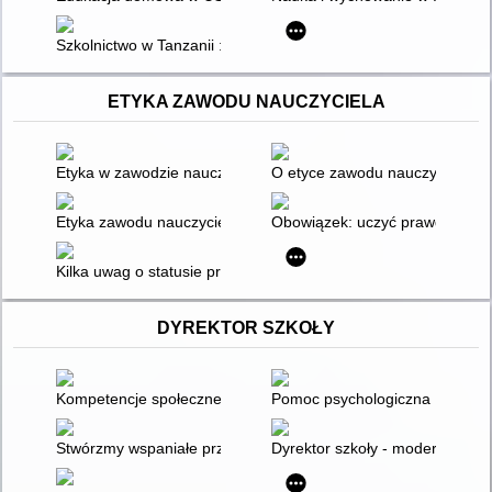
Szkolnictwo w Tanzanii : z Filipem Kitudu rozmawia Danuta M
ETYKA ZAWODU NAUCZYCIELA
Etyka w zawodzie nauczyciela
O etyce zawodu nauczyciela
Etyka zawodu nauczyciela : nauczanie etyki
Obowiązek: uczyć prawdy
Kilka uwag o statusie prawno-etycznym zawodu nauczyciela
DYREKTOR SZKOŁY
Kompetencje społeczne dyrektorów szkół
Pomoc psychologiczna : prawo i
Stwórzmy wspaniałe przedszkole : materiały samokształceniow
Dyrektor szkoły - moderator, fac