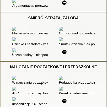
Argumentacja, perswazja, manipulacja
ŚMIERĆ, STRATA, ŻAŁOBA
Macierzyństwo przerwane : żałoba po stracie dziecka
Od poczwarki do motyla : jak pr
Dziecko i nastolatek w żałobie : rola nauczycieli i pedagogów
Smutek dziecka : jak pomóc dzi
Uczeń zdolny... niespecjalnej troski
NAUCZANIE POCZĄTKOWE I PRZEDSZKOLNE
W nauczaniu początkowym inaczej
Pedagogika przedszkolna : met
ABC...: program wychowania przedszkolnego XXI wieku
Worek z zabawami : propozycje
Inscenizacje : 40 scenariuszy przedstawień przedszkolnych i s