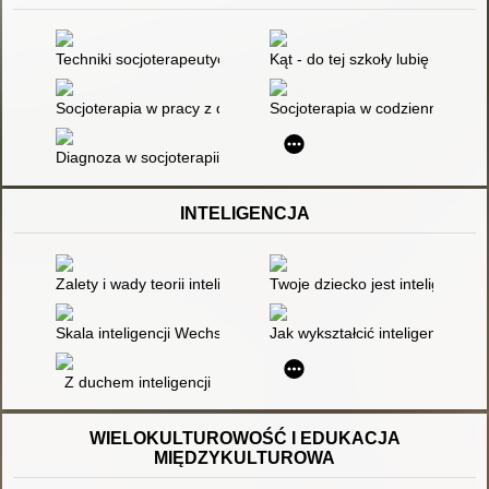
Techniki socjoterapeutyczne w pracy z dzieckiem agresywnym
Kąt - do tej szkoły lubię przycho
Socjoterapia w pracy z dziećmi i młodzieżą : programy zajęć. 
Socjoterapia w codziennej pra
Diagnoza w socjoterapii : ujęcie psychodynamiczne
INTELIGENCJA
Zalety i wady teorii inteligencji wielorakich
Twoje dziecko jest inteligentne 
Skala inteligencji Wechslera WAIS-R : polska adaptacja, stand
Jak wykształcić inteligencję em
Z duchem inteligencji
WIELOKULTUROWOŚĆ I EDUKACJA
MIĘDZYKULTUROWA